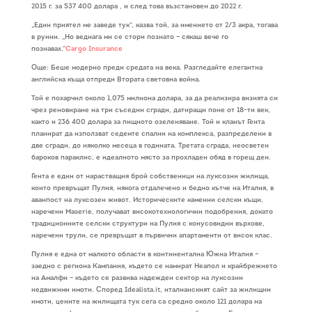
2015 г. за 537 400 долара , и след това възстановен до 2022 г.
„Един приятел ме заведе тук“, казва той, за имението от 2/3 акра, тогава
в руини. „Но веднага ми се стори познато – сякаш вече го
познавах.“
Cargo Insurance
Още: Беше модерно преди средата на века. Разгледайте елегантна
английска къща отпреди Втората световна война.
Той е похарчил около 1,075 милиона долара, за да реализира визията си
чрез реновиране на три съседни сгради, датиращи поне от 18-ти век,
както и 236 400 долара за пищното озеленяване. Той и кланът Гента
планират да използват седемте спални на комплекса, разпределени в
две сгради, до няколко месеца в годината. Третата сграда, неосветен
бароков параклис, е идеалното място за прохладен обяд в горещ ден.
Гента е един от нарастващия брой собственици на луксозни жилища,
които превръщат Пулия, някога отдалечено и бедно кътче на Италия, в
аванпост на луксозен живот. Историческите каменни селски къщи,
наречени Maserie, получават високотехнологични подобрения, докато
традиционните селски структури на Пулия с конусовидни върхове,
наречени трули, се превръщат в първични апартаменти от висок клас.
Пулия е една от малкото области в континентална Южна Италия –
заедно с региона Кампания, където се намират Неапол и крайбрежието
на Амалфи – където се развива надежден сектор на луксозни
недвижими имоти. Според Idealista.it, италианският сайт за жилищни
имоти, цените на жилищата тук сега са средно около 121 долара на