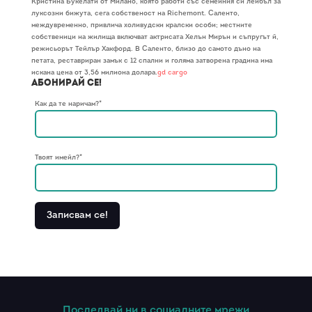
Кристина Букелати от Милано, която работи със семейния си лейбъл за
луксозни бижута, сега собственост на Richemont. Саленто,
междувременно, привлича холивудски кралски особи; местните
собственици на жилища включват актрисата Хелън Мирън и съпругът й,
режисьорът Тейлър Хакфорд. В Саленто, близо до самото дъно на
петата, реставриран замък с 12 спални и голяма затворена градина има
искана цена от 3,56 милиона долара.
gd cargo
Абонирай се!
Как да те наричам?*
Твоят имейл?*
Последвай ни в социалните мрежи