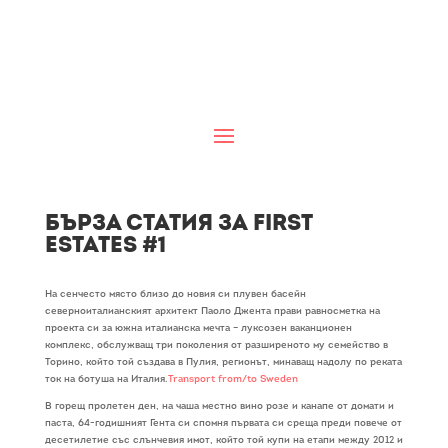
Бърза статия за First
Estates #1
На сенчесто място близо до новия си плувен басейн
северноиталианският архитект Паоло Джента прави равносметка на
проекта си за южна италианска мечта – луксозен ваканционен
комплекс, обслужващ три поколения от разширеното му семейство в
Торино, който той създава в Пулия, регионът, минаващ надолу по реката
ток на ботуша на Италия.
Transport from/to Sweden
В горещ пролетен ден, на чаша местно вино розе и канапе от домати и
паста, 64-годишният Гента си спомня първата си среща преди повече от
десетилетие със слънчевия имот, който той купи на етапи между 2012 и