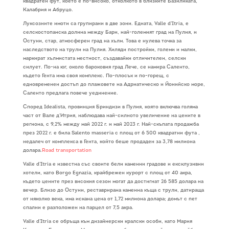
квадратен фут, което е по-високо, отколкото в близките Базиликата,
Калабрия и Абруцо.
Луксозните имоти са групирани в две зони. Едната, Valle d’Itria, е
селскостопанска долина между Бари, най-големият град на Пулия, и
Остуни, стар, атмосферен град на хълм. Това е нулева точка за
наследството на трули на Пулия. Хиляди постройки, големи и малки,
маркират хълмистата местност, създавайки отличителен, селски
силует. По-на юг, около бароковия град Лече, се намира Саленто,
където Гента има своя комплекс. По-плосък и по-горещ, с
едновременен достъп до плажовете на Адриатическо и Йонийско море,
Саленто предлага повече уединение.
Според Idealista, провинция Бриндизи в Пулия, която включва голяма
част от Вале д’Итрия, наблюдава най-силното увеличение на цените в
региона, с 9,2% между май 2022 г. и май 2023 г. Най-скъпата продажба
през 2022 г. е била Salento masseria с площ от 6 500 квадратни фута ,
недалеч от комплекса в Гента, който беше продаден за 3,78 милиона
долара.
Road transportation
Valle d’Itria е известна със своите бели каменни градове и ексклузивни
хотели, като Borgo Egnazia, крайбрежен курорт с площ от 40 акра,
където цените през високия сезон могат да достигнат 26 585 долара на
вечер. Близо до Остуни, реставрирана каменна къща с трули, датираща
от няколко века, има искана цена от 1,72 милиона долара; домът с пет
спални е разположен на парцел от 7,5 акра.
Valle d’Itria се обръща към дизайнерски кралски особи, като Мария