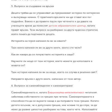
5. Въпроси за създаване на връзки
Децата трябва да се упражняват да преразказват истории по интересни
и вълнуващи начини. С практиката връзките им ще стават все по-
подробни. Важно е да правите паузи при четенето и да давате на
учениците време да помислят
детски образователен център
, когато
правят връзки. Тези въпроси за разбиране са друга чудесна стратегия,
която помага да подтикнете децата.
Историята на героя напомня ли ви за някого?
Тази книга напомня ли ви за други книги, които сте чели?
Как ви накара да се почувствате историята и защо?
Научихте ли нещо от тази история, което можете да използвате в
живота си?
Тази история напомня ли ви за нещо, което се случва в реалния свят?
Направете връзка с други книги, написани от този автор.
6. Въпроси за самонаблюдение и самокоригиране
Самонаблюдението е, когато
Емоционална интелигентност
читателят
забелязва собствените си грешки при четене. Самокоригирането е
способността да се върнете назад и да поправите тези грешки. Когато
детето осъзнае, че е допуснало грешка, ние искаме то да спре, за да
може да развие цялостно разбиране на това, което чете. Използвайте