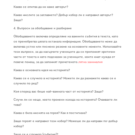
Какво се опитва да ни каже авторът?
Какво мислите за заглавието? Добър избор ли е направил авторът?
Защо?
4. Въпроси за обобщаване и разбиране
Обобщаването включва определяне на важните събития в текста, като
се пренебрегва цялата останала информация. Обобщаването може да
включва устно или писмено резюме на основните моменти. Използвайте
тези въпроси, за да насърчите учениците да си припомнят критични
части от текста и като подсказки за учениците, които имат нужда от
повече помощ, за да запомнят прочетеното.
лятна занималня
Каква е основната идея на историята?
Какво се е случило в историята? Можете ли да разкажете какво се е
случило по ред?
Коя според вас беше най-важната част от историята? Защо?
Случи ли се нещо, което промени изхода на историята? Очаквахте ли
това?
Каква е била мисията на героя? Как я постигнаха?
Защо героят е направил този избор? Можеше ли да направи по-добър
избор?
Защо се е случило [събитие]?