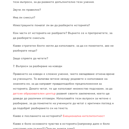
тези въпроси, за да развиете допълнително тези умения.
Звучи ли правилно?
Има ли смисъл?
Илюстрациите помагат ли ви да разберете историята?
Кои части от историята не разбрахте? Върнете се и препрочетете, за
да разберете смисъла.
Какви стратегии бихте могли да използвате, за да си помогнете, ако не
разбирате нещо?
Защо спряхте да четете?
7. Въпроси за разбиране на изводи
Правенето на изводи е сложно умение, чието овладяване отнема време
на учениците. То включва четене между редовете и използване на
знанията им, за да направят правдоподобни предположения за
историята. Докато четат, те ще използват множество подсказки, за да
детски образователен център
развият своите заключения, което ще
доведе до различни отговори. Използвайте тези въпроси за четене с
разбиране, за да помогнете на учениците да четат с критичен поглед и
да подобрят разбирането си на текста.
Какво е посланието на историята?
Емоционална интелигентност
Какво е било основното чувство в историята (например дали е било
щастливо или тъжно)? Откъде знаете това?