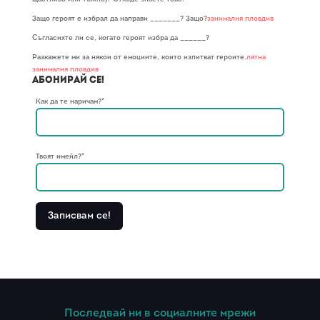
Защо героят е избрал да направи _______? Защо?
занималня пловдив
Съгласихте ли се, когато героят избра да ______?
Разкажете ми за някои от емоциите, които изпитват героите.
лятна
занималня пловдив
Абонирай се!
Как да те наричам?*
Твоят имейл?*
Последвай ни в социалните мрежи