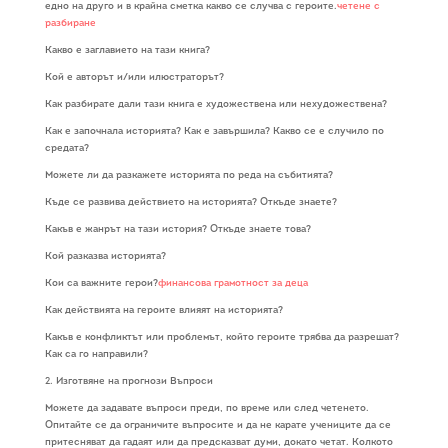
едно на друго и в крайна сметка какво се случва с героите.
четене с
разбиране
Какво е заглавието на тази книга?
Кой е авторът и/или илюстраторът?
Как разбирате дали тази книга е художествена или нехудожествена?
Как е започнала историята? Как е завършила? Какво се е случило по
средата?
Можете ли да разкажете историята по реда на събитията?
Къде се развива действието на историята? Откъде знаете?
Какъв е жанрът на тази история? Откъде знаете това?
Кой разказва историята?
Кои са важните герои?
финансова грамотност за деца
Как действията на героите влияят на историята?
Какъв е конфликтът или проблемът, който героите трябва да разрешат?
Как са го направили?
2. Изготвяне на прогнози Въпроси
Можете да задавате въпроси преди, по време или след четенето.
Опитайте се да ограничите въпросите и да не карате учениците да се
притесняват да гадаят или да предсказват думи, докато четат. Колкото