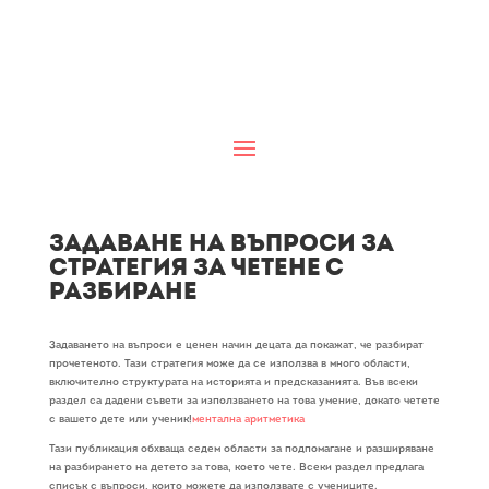
Задаване на въпроси за
стратегия за четене с
разбиране
Задаването на въпроси е ценен начин децата да покажат, че разбират
прочетеното. Тази стратегия може да се използва в много области,
включително структурата на историята и предсказанията. Във всеки
раздел са дадени съвети за използването на това умение, докато четете
с вашето дете или ученик!
ментална аритметика
Тази публикация обхваща седем области за подпомагане и разширяване
на разбирането на детето за това, което чете. Всеки раздел предлага
списък с въпроси, които можете да използвате с учениците.