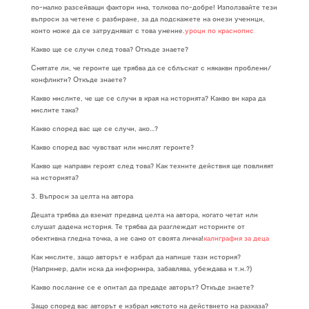
по-малко разсейващи фактори има, толкова по-добре! Използвайте тези
въпроси за четене с разбиране, за да подскажете на онези ученици,
които може да се затрудняват с това умение.
уроци по краснопис
Какво ще се случи след това? Откъде знаете?
Смятате ли, че героите ще трябва да се сблъскат с някакви проблеми/
конфликти? Откъде знаете?
Какво мислите, че ще се случи в края на историята? Какво ви кара да
мислите така?
Какво според вас ще се случи, ако…?
Какво според вас чувстват или мислят героите?
Какво ще направи героят след това? Как техните действия ще повлияят
на историята?
3. Въпроси за целта на автора
Децата трябва да вземат предвид целта на автора, когато четат или
слушат дадена история. Те трябва да разглеждат историите от
обективна гледна точка, а не само от своята лична!
калиграфия за деца
Как мислите, защо авторът е избрал да напише тази история?
(Например, дали иска да информира, забавлява, убеждава и т.н.?)
Какво послание се е опитал да предаде авторът? Откъде знаете?
Защо според вас авторът е избрал мястото на действието на разказа?