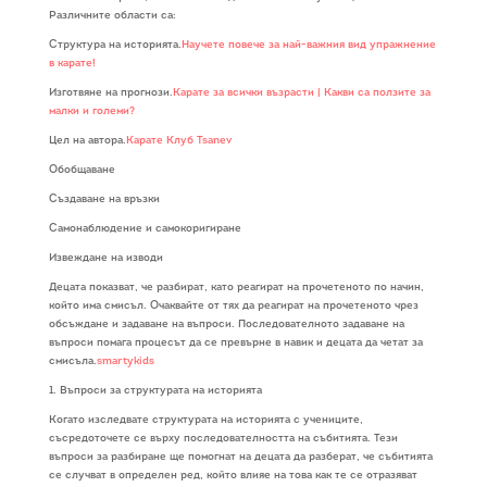
Различните области са:
Структура на историята.
Научете повече за най-важния вид упражнение
в карате!
Изготвяне на прогнози.
Карате за всички възрасти | Какви са ползите за
малки и големи?
Цел на автора.
Карате Клуб Tsanev
Обобщаване
Създаване на връзки
Самонаблюдение и самокоригиране
Извеждане на изводи
Децата показват, че разбират, като реагират на прочетеното по начин,
който има смисъл. Очаквайте от тях да реагират на прочетеното чрез
обсъждане и задаване на въпроси. Последователното задаване на
въпроси помага процесът да се превърне в навик и децата да четат за
смисъла.
smartykids
1. Въпроси за структурата на историята
Когато изследвате структурата на историята с учениците,
съсредоточете се върху последователността на събитията. Тези
въпроси за разбиране ще помогнат на децата да разберат, че събитията
се случват в определен ред, който влияе на това как те се отразяват