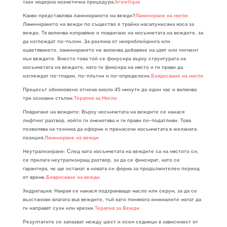
тази модерна козметична процедура.
browtique
Какво представлява ламинирането на вежди?
Ламиниране на мигли
Ламинирането на вежди по същество е трайна насапунисана коса за
вежди. Тя включва изправяне и повдигане на косъмчетата на веждите, за
да изглеждат по-пълни. За разлика от микроблейдинга или
оцветяването, ламинирането не включва добавяне на цвят или пигмент
към веждите. Вместо това той се фокусира върху структурата на
косъмчетата на веждите, като ги фиксира на място и ги прави да
изглеждат по-гладки, по-плътни и по-определени.
Боядисване на мигли
Процесът обикновено отнема около 45 минути до един час и включва
три основни стъпки:
Терапия за Мигли
Повдигане на веждите: Върху косъмчетата на веждите се нанася
лифтинг разтвор, който ги омекотява и ги прави по-податливи. Това
позволява на техника да оформи и пренасочи косъмчетата в желаната
позиция.
Ламиниране на вежди
Неутрализиране: След като косъмчетата на веждите са на мястото си,
се прилага неутрализиращ разтвор, за да се фиксират, като се
гарантира, че ще останат в новата си форма за продължителен период
от време.
Боядисване на вежди
Хидратация: Накрая се нанася подхранващо масло или серум, за да се
възстанови влагата във веждите, тъй като понякога химикалите могат да
ги направят сухи или крехки.
Терапия за Вежди
Резултатите се запазват между шест и осем седмици в зависимост от