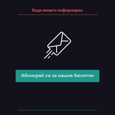
Бъди винаги информиран
Абонирай се за нашия бюлетин