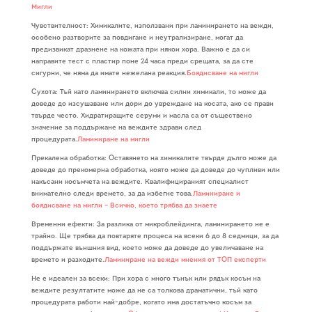
Мигли
Чувствителност: Химикалите, използвани при ламинирането на вежди,
особено разтворите за повдигане и неутрализиране, могат да
предизвикат дразнене на кожата при някои хора. Важно е да си
направите тест с пластир поне 24 часа преди срещата, за да сте
сигурни, че няма да имате нежелана реакция.
Боядисване на мигли
Сухота: Тъй като ламинирането включва силни химикали, то може да
доведе до изсушаване или дори до увреждане на косата, ако се прави
твърде често. Хидратиращите серуми и масла са от съществено
значение за поддържане на веждите здрави след
процедурата.
Ламиниране на мигли
Прекалена обработка: Оставянето на химикалите твърде дълго може да
доведе до прекомерна обработка, която може да доведе до чупливи или
накъсани косъмчета на веждите. Квалифицираният специалист
внимателно следи времето, за да избегне това.
Ламиниране и
боядисване на мигли – Всичко, което трябва да знаете
Временни ефекти: За разлика от микроблейдинга, ламинирането не е
трайно. Ще трябва да повтаряте процеса на всеки 6 до 8 седмици, за да
поддържате външния вид, което може да доведе до увеличаване на
времето и разходите.
Ламиниране на вежди мнения от ТОП експерти
Не е идеален за всеки: При хора с много тънък или рядък косъм на
веждите резултатите може да не са толкова драматични, тъй като
процедурата работи най-добре, когато има достатъчно косъм за