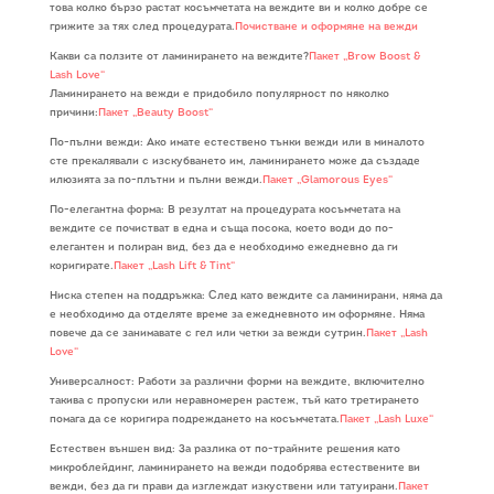
това колко бързо растат косъмчетата на веждите ви и колко добре се
грижите за тях след процедурата.
Почистване и оформяне на вежди
Какви са ползите от ламинирането на веждите?
Пакет „Brow Boost &
Lash Love“
Ламинирането на вежди е придобило популярност по няколко
причини:
Пакет „Beauty Boost“
По-пълни вежди: Ако имате естествено тънки вежди или в миналото
сте прекалявали с изскубването им, ламинирането може да създаде
илюзията за по-плътни и пълни вежди.
Пакет „Glamorous Eyes“
По-елегантна форма: В резултат на процедурата косъмчетата на
веждите се почистват в една и съща посока, което води до по-
елегантен и полиран вид, без да е необходимо ежедневно да ги
коригирате.
Пакет „Lash Lift & Tint“
Ниска степен на поддръжка: След като веждите са ламинирани, няма да
е необходимо да отделяте време за ежедневното им оформяне. Няма
повече да се занимавате с гел или четки за вежди сутрин.
Пакет „Lash
Love“
Универсалност: Работи за различни форми на веждите, включително
такива с пропуски или неравномерен растеж, тъй като третирането
помага да се коригира подреждането на косъмчетата.
Пакет „Lash Luxe“
Естествен външен вид: За разлика от по-трайните решения като
микроблейдинг, ламинирането на вежди подобрява естествените ви
вежди, без да ги прави да изглеждат изкуствени или татуирани.
Пакет