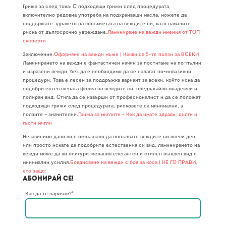
Грижа за след това: С подходящи грижи след процедурата,
включително редовна употреба на подхранващи масла, можете да
поддържате здравето на косъмчетата на веждите си, като намалите
риска от дългосрочно увреждане.
Ламиниране на вежди мнения от ТОП
експерти
Заключение.
Оформяне на вежди мъже | Какви са 5-те ползи за ВСЕКИ
Ламинирането на вежди е фантастичен начин за постигане на по-пълни
и изразени вежди, без да е необходимо да се налагат по-инвазивни
процедури. Това е лесен за поддръжка вариант за всеки, който иска да
подобри естествената форма на веждите си, предлагайки младежки и
полиран вид. Стига да се извърши от професионалист и да се положат
подходящи грижи след процедурата, рисковете са минимални, а
ползите – значителни.
Грижа за миглите – Как да имате здрави, дълги и
гъсти мигли
Независимо дали ви е омръзнало да попълвате веждите си всеки ден,
или просто искате да подобрите естествения си вид, ламинирането на
вежди може да ви осигури желания елегантен и стилен външен вид с
минимални усилия.
Боядисване на вежди с боя за коса | НЕ ГО ПРАВИ,
ето защо:
Абонирай се!
Как да те наричам?*