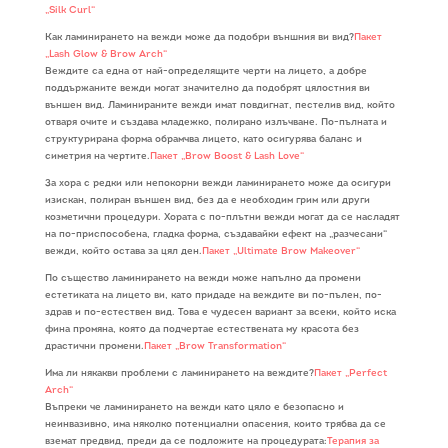
„Silk Curl“
Как ламинирането на вежди може да подобри външния ви вид?
Пакет
„Lash Glow & Brow Arch“
Веждите са една от най-определящите черти на лицето, а добре
поддържаните вежди могат значително да подобрят цялостния ви
външен вид. Ламинираните вежди имат повдигнат, пестелив вид, който
отваря очите и създава младежко, полирано излъчване. По-пълната и
структурирана форма обрамчва лицето, като осигурява баланс и
симетрия на чертите.
Пакет „Brow Boost & Lash Love“
За хора с редки или непокорни вежди ламинирането може да осигури
изискан, полиран външен вид, без да е необходим грим или други
козметични процедури. Хората с по-плътни вежди могат да се насладят
на по-приспособена, гладка форма, създавайки ефект на „разчесани“
вежди, който остава за цял ден.
Пакет „Ultimate Brow Makeover“
По същество ламинирането на вежди може напълно да промени
естетиката на лицето ви, като придаде на веждите ви по-пълен, по-
здрав и по-естествен вид. Това е чудесен вариант за всеки, който иска
фина промяна, която да подчертае естествената му красота без
драстични промени.
Пакет „Brow Transformation“
Има ли някакви проблеми с ламинирането на веждите?
Пакет „Perfect
Arch“
Въпреки че ламинирането на вежди като цяло е безопасно и
неинвазивно, има няколко потенциални опасения, които трябва да се
вземат предвид, преди да се подложите на процедурата:
Терапия за