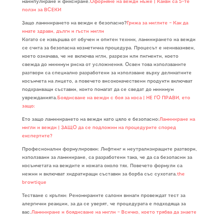
манипулиране и фиксиране.
Оформяне на вежди мъже | Какви са 5-те
ползи за ВСЕКИ
Защо ламинирането на вежди е безопасно?
Грижа за миглите – Как да
имате здрави, дълги и гъсти мигли
Когато се извършва от обучен и опитен техник, ламинирането на вежди
се счита за безопасна козметична процедура. Процесът е неинвазивен,
което означава, че не включва игли, разрези или пигменти, което
свежда до минимум риска от усложнения. Освен това използваните
разтвори са специално разработени за използване върху деликатните
косъмчета на лицето, а повечето висококачествени продукти включват
подхранващи съставки, които помагат да се сведат до минимум
уврежданията.
Боядисване на вежди с боя за коса | НЕ ГО ПРАВИ, ето
защо:
Ето защо ламинирането на вежди като цяло е безопасно:
Ламиниране на
мигли и вежди | ЗАЩО да се подложим на процедурите според
експертите?
Професионални формулировки: Лифтинг и неутрализиращите разтвори,
използвани за ламиниране, са разработени така, че да са безопасни за
косъмчетата на веждите и кожата около тях. Повечето формули са
нежни и включват хидратиращи съставки за борба със сухотата.
the
browtique
Тестване с кръпки: Реномираните салони винаги провеждат тест за
алергични реакции, за да се уверят, че процедурата е подходяща за
вас.
Ламиниране и боядисване на мигли – Всичко, което трябва да знаете