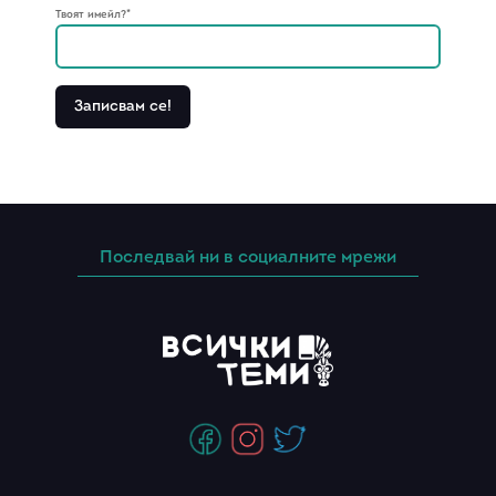
Твоят имейл?*
Последвай ни в социалните мрежи