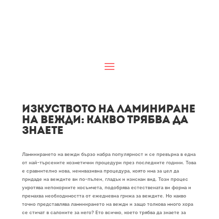
Изкуството на ламиниране
на вежди: Какво трябва да
знаете
Ламинирането на вежди бързо набра популярност и се превърна в една
от най-търсените козметични процедури през последните години. Това
е сравнително нова, неинвазивна процедура, която има за цел да
придаде на веждите ви по-пълен, гладък и изискан вид. Този процес
укротява непокорните косъмчета, подобрява естествената ви форма и
премахва необходимостта от ежедневна грижа за веждите. Но какво
точно представлява ламинирането на вежди и защо толкова много хора
се стичат в салоните за него? Ето всичко, което трябва да знаете за