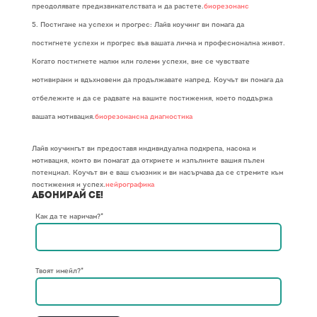
преодолявате предизвикателствата и да растете.
биорезонанс
Постигане на успехи и прогрес: Лайв коучинг ви помага да
постигнете успехи и прогрес във вашата лична и професионална живот.
Когато постигнете малки или големи успехи, вие се чувствате
мотивирани и вдъхновени да продължавате напред. Коучът ви помага да
отбележите и да се радвате на вашите постижения, което поддържа
вашата мотивация.
биорезонансна диагностика
Лайв коучингът ви предоставя индивидуална подкрепа, насока и
мотивация, които ви помагат да откриете и изпълните вашия пълен
потенциал. Коучът ви е ваш съюзник и ви насърчава да се стремите към
постижения и успех.
нейрографика
Абонирай се!
Как да те наричам?*
Твоят имейл?*