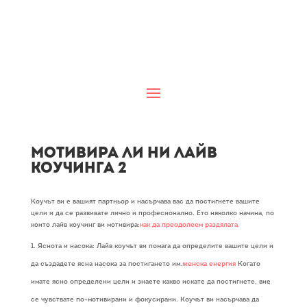
Мотивира ли ни лайв
коучинга 2
Коучът ви е вашият партньор и насърчава вас да постигнете вашите
цели и да се развивате лично и професионално. Ето няколко начина, по
които лайв коучинг ви мотивира:
как да преодолеем раздялата
Яснота и насока: Лайв коучът ви помага да определите вашите цели и
да създадете ясна насока за постигането им.
женска енергия
Когато
имате ясно определени цели и знаете какво искате да постигнете, вие
се чувствате по-мотивирани и фокусирани. Коучът ви насърчава да