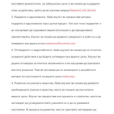
поставяте реалистични, но амбициозни цели и ви помага да създадете
план за действие, който да ви насочва напред.
Mahama’s Life School
Подкрепа и вдъхновение: Лайв коучът ви предоставя активна
подкрепа и вдъхновение през целия процес. Той или тя ви подкрепят и
ви насърчават да изразявате вашия потенциал и да преодолявате
препятствията. Коучът ви помага да развиете увереност в себе си и да
повярвате във вашия успех.
mahamaslifeschool.com
Отговорност и акаунтабилити: Лайв коучинг ви помага да се отчитате
за вашите действия и да бъдете отговорни към вашите цели. Коучът ви
държи отговорни за поетите ангажименти и ви насърчава да прилагате
взетите решения. Това ви мотивира да се ангажирате и да работите
активно по постигането на вашите цели.
лайф коуч
Развитие на умения и качества: Лайв коучинг ви помага да развиете
необходимите умения и качества, които ви помагат да постигнете
вашите цели. Коучът ви предоставя инструменти и стратегии, които ви
мотивират да усъвършенствате уменията си и да се развивате
постоянно. В процеса на развитие, вие се чувствате мотивирани да