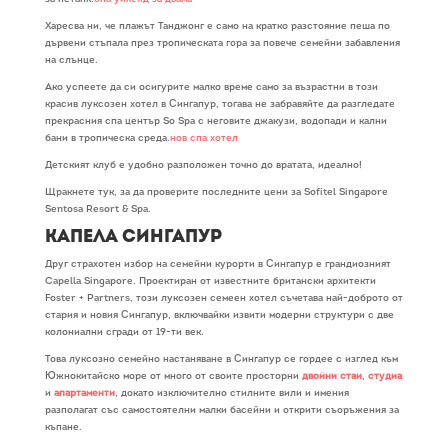
Харесва ни, че плажът Танджонг е само на кратко разстояние пеша по
дървени стъпала през тропическата гора за повече семейни забавления
на слънце.
Ако успеете да си осигурите малко време само за възрастни в този
красив луксозен хотел в Сингапур, тогава не забравяйте да разгледате
прекрасния спа център So Spa с неговите джакузи, водопади и кални
бани в тропическа среда.
нов спа хотел
Детският клуб е удобно разположен точно до вратата, идеално!
Щракнете тук, за да проверите последните цени за Sofitel Singapore
Sentosa Resort & Spa.
Капела Сингапур
Друг страхотен избор на семейни курорти в Сингапур е грандиозният
Capella Singapore. Проектиран от известните британски архитекти
Foster + Partners, този луксозен семеен хотел съчетава най-доброто от
стария и новия Сингапур, включвайки извити модерни структури с две
колониални сгради от 19-ти век.
Това луксозно семейно настаняване в Сингапур се гордее с изглед към
Южнокитайско море от много от своите просторни
двойни стаи
,
студиа
и
апартаменти
, докато изключително стилните вили и имения
разполагат със самостоятелни малки басейни и открити съоръжения за
къпане.