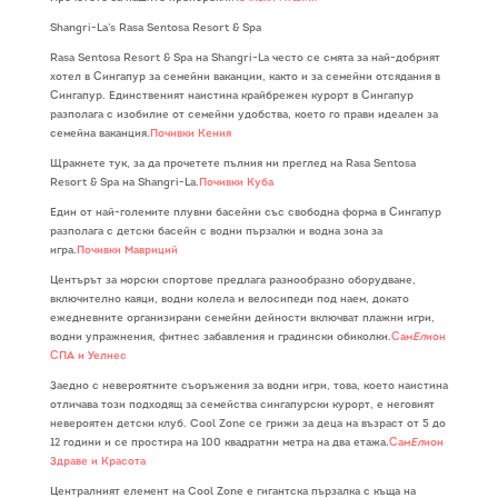
Shangri-La’s Rasa Sentosa Resort & Spa
Rasa Sentosa Resort & Spa на Shangri-La често се смята за най-добрият
хотел в Сингапур за семейни ваканции, както и за семейни отсядания в
Сингапур. Единственият наистина крайбрежен курорт в Сингапур
разполага с изобилие от семейни удобства, което го прави идеален за
семейна ваканция.
Почивки Кения
Щракнете тук, за да прочетете пълния ни преглед на Rasa Sentosa
Resort & Spa на Shangri-La.
Почивки Куба
Един от най-големите плувни басейни със свободна форма в Сингапур
разполага с детски басейн с водни пързалки и водна зона за
игра.
Почивки Мавриций
Центърът за морски спортове предлага разнообразно оборудване,
включително каяци, водни колела и велосипеди под наем, докато
ежедневните организирани семейни дейности включват плажни игри,
водни упражнения, фитнес забавления и градински обиколки.
Сам
Ел
ион
СПА и Уелнес
Заедно с невероятните съоръжения за водни игри, това, което наистина
отличава този подходящ за семейства сингапурски курорт, е неговият
невероятен детски клуб. Cool Zone се грижи за деца на възраст от 5 до
12 години и се простира на 100 квадратни метра на два етажа.
Сам
Ел
ион
Здраве и Красота
Централният елемент на Cool Zone е гигантска пързалка с къща на