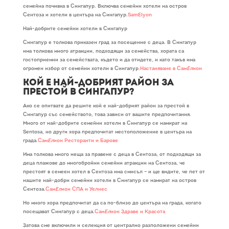
семейна почивка в Сингапур. Включва семейни хотели на остров
Сентоза и хотели в центъра на Сингапур.
SamElyon
Най-добрите семейни хотели в Сингапур
Сингапур е толкова приказен град за посещение с деца. В Сингапур
има толкова много атракции, подходящи за семейства, хората са
гостоприемни за семействата, където и да отидете, и като такъв има
огромен избор от семейни хотели в Сингапур.
Настаняване в Сам
Ел
ион
Кой е най-добрият район за
престой в Сингапур?
Ако се опитвате да решите кой е най-добрият район за престой в
Сингапур със семейството, това зависи от вашите предпочитания.
Много от най-добрите семейни хотели в Сингапур се намират на
Sentosa, но други хора предпочитат местоположение в центъра на
града.
Сам
Ел
ион Ресторанти и Барове
Има толкова много неща за правене с деца в Сентоза, от подходящи за
деца плажове до многобройни семейни атракции на Сентоза, че
престоят в семеен хотел в Сентоза има смисъл – и ще видите, че пет от
нашите най-добри семейни хотели в Сингапур се намират на остров
Сентоза.
Сам
Ел
ион СПА и Уелнес
Но много хора предпочитат да са по-близо до центъра на града, когато
посещават Сингапур с деца.
Сам
Ел
ион Здраве и Красота
Затова сме включили и селекция от централно разположени семейни