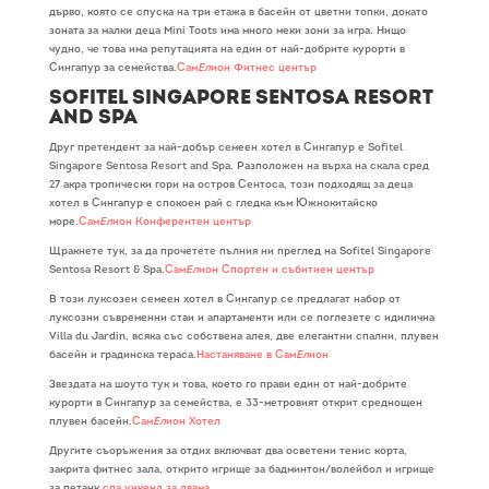
дърво, която се спуска на три етажа в басейн от цветни топки, докато
зоната за малки деца Mini Toots има много меки зони за игра. Нищо
чудно, че това има репутацията на един от най-добрите курорти в
Сингапур за семейства.
Сам
Ел
ион Фитнес център
Sofitel Singapore Sentosa Resort
and Spa
Друг претендент за най-добър семеен хотел в Сингапур е Sofitel
Singapore Sentosa Resort and Spa. Разположен на върха на скала сред
27 акра тропически гори на остров Сентоса, този подходящ за деца
хотел в Сингапур е спокоен рай с гледка към Южнокитайско
море.
Сам
Ел
ион Конферентен център
Щракнете тук, за да прочетете пълния ни преглед на Sofitel Singapore
Sentosa Resort & Spa.
Сам
Ел
ион Спортен и събитиен център
В този луксозен семеен хотел в Сингапур се предлагат набор от
луксозни съвременни стаи и апартаменти или се поглезете с идилична
Villa du Jardin, всяка със собствена алея, две елегантни спални, плувен
басейн и градинска тераса.
Настаняване в Сам
Ел
ион
Звездата на шоуто тук и това, което го прави един от най-добрите
курорти в Сингапур за семейства, е 33-метровият открит среднощен
плувен басейн.
Сам
Ел
ион Хотел
Другите съоръжения за отдих включват два осветени тенис корта,
закрита фитнес зала, открито игрище за бадминтон/волейбол и игрище
за петанк.
спа уикенд за двама