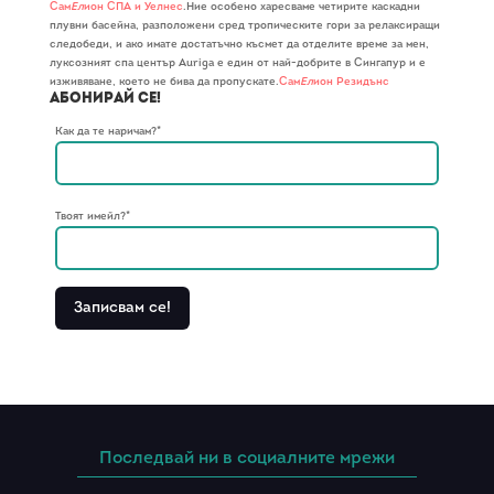
Сам
Ел
ион СПА и Уелнес
.Ние особено харесваме четирите каскадни
плувни басейна, разположени сред тропическите гори за релаксиращи
следобеди, и ако имате достатъчно късмет да отделите време за мен,
луксозният спа център Auriga е един от най-добрите в Сингапур и е
изживяване, което не бива да пропускате.
Сам
Ел
ион Резидънс
Абонирай се!
Как да те наричам?*
Твоят имейл?*
Последвай ни в социалните мрежи