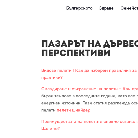
Българското
Здраве
Семейст
Пазарът на Дърве
Перспективи
Видове пелети | Как да изберем правилния за
практики?
Складиране и съхранение на пелети – Как пр
бързи темпове в последните години, като все
енергиен източник. Тази статия разглежда ос
пелети.
пелети шнайдер
Преимуществата на пелетите спрямо останали
Що е то?