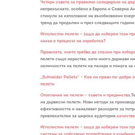
Четири съвета за правилно складиране на дъ
непрекъснато, особено в Европа и Северна А
стимули за използване на възобновяеми енерг
тренд да продължи и през следващите години
Иглолистни пелети – защо да изберем този пр
какъв е процесът на изработка?
Правилата, които трябва да спазим при избор
пелети също нараства, като много държави ин
наличността на пелети на пазара и помага за
„Schneider Pellets” – Кое ни прави по-добри 
пелети
Отопление на пелети – съвети и предимства
.Т
на дървесни пелети. Нови методи за производ
ефективността и намаляват разходите за потр
привлекателни за широка аудитория.
качестве
Иглолистни пелети – защо да изберем този пр
системи за собствено потребление в комбина