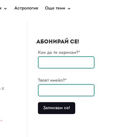
х
Астрология
Още теми
Абонирай се!
Как да те наричам?*
Твоят имейл?*
а с
 –