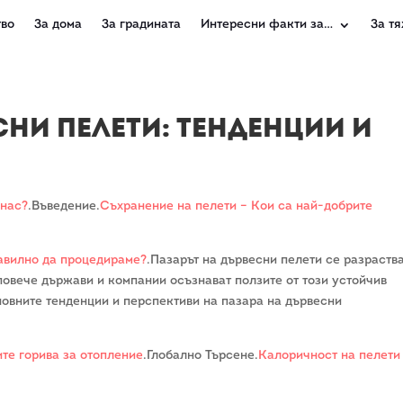
во
За дома
За градината
Интересни факти за…
За тя
сни Пелети: Тенденции и
 нас?
.Въведение.
Съхранение на пелети – Кои са най-добрите
авилно да процедираме?
.Пазарът на дървесни пелети се разраств
 повече държави и компании осъзнават ползите от този устойчив
новните тенденции и перспективи на пазара на дървесни
те горива за отопление
.Глобално Търсене.
Калоричност на пелети