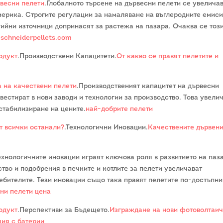
рвесни пелети
.Глобалното търсене на дървесни пелети се увелича
мерика. Строгите регулации за намаляване на въглеродните емиси
ийни източници допринасят за растежа на пазара. Очаква се тоз
.
schneiderpellets.com
одукт
.Производствени Капацитети.
От какво се правят пелетите и
а на качествени пелети
.Производственият капацитет на дървесни
вестират в нови заводи и технологии за производство. Това увели
 стабилизиране на цените.
най-добрите пелети
от всички останали?
.Технологични Иновации.
Качествените дървен
ехнологичните иновации играят ключова роля в развитието на паз
ство и подобрения в печките и котлите за пелети увеличават
ебителите. Тези иновации също така правят пелетите по-достъпни
ни пелети цена
одукт
.Перспективи за Бъдещето.
Изграждане на нови фотоволтаи
ция с батерии