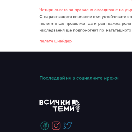
Четири съвета за правилно складиране на дъ
С нарастващото внимание към устойчивите ен
пелетите ще продължат да играят важна роля
изследвания ще подпомогнат по-нататъшното 
пелети шнайдер
Последвай ни в социалните мрежи