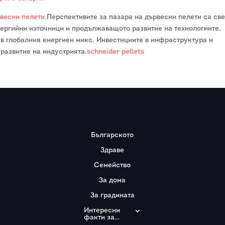
рвесни пелети
.Перспективите за пазара на дървесни пелети са све
ергийни източници и продължаващото развитие на технологиите,
 в глобалния енергиен микс. Инвестициите в инфраструктура и
развитие на индустрията.
schneider pellets
Българското
Здраве
Семейство
За дома
За градината
Интересни
факти за…