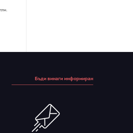
тли.
Бъди винаги информиран