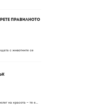
ерете правилното
ещата с животните се
сък
елег на красота — тя е…