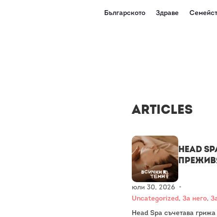
Българското
Здраве
Семейст
Articles
Head Sp
прежив
юли 30, 2026
•
Uncategorized
,
За него
,
З
Head Spa съчетава грижа 