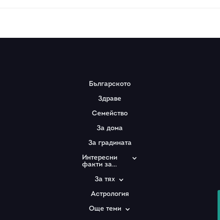
Българското
Здраве
Семейство
За дома
За градината
Интересни
факти за…
За тях
Астрология
Още теми