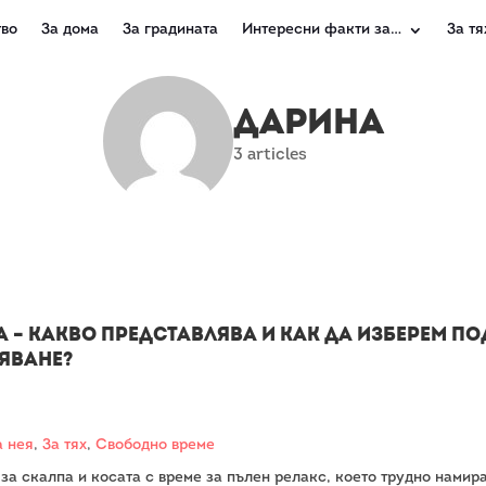
во
За дома
За градината
Интересни факти за…
За тя
Дарина
3 articles
a – какво представлява и как да изберем 
яване?
а нея
,
За тях
,
Свободно време
за скалпа и косата с време за пълен релакс, което трудно намир