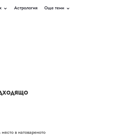
х
Астрология
Още теми
подходящо
а място в натовареното