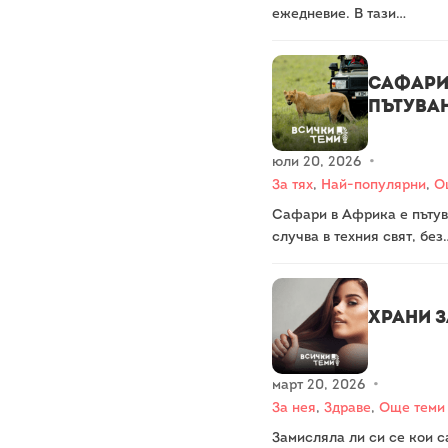
ежедневие. В тази…
Сафари 
пътува
юли 20, 2026
•
За тях
,
Най-популярни
,
О
Сафари в Африка е пътува
случва в техния свят, без
Храни з
март 20, 2026
•
За нея
,
Здраве
,
Още теми
Замисляла ли си се кои с