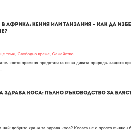
в Африка: Кения или Танзания – как да изб
не?
ще теми
,
Свободно време
,
Семейство
не, което променя представата ни за дивата природа, защото ср
…
а здрава коса: Пълно ръководство за бля
а най-добрите храни за здрава коса? Косата не е просто външен б