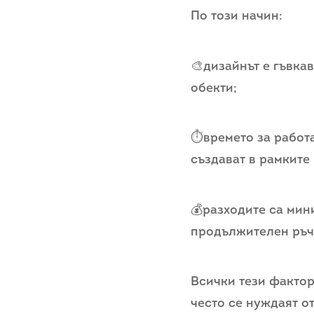
По този начин:
🎨дизайнът е гъвка
обекти;
⏱️времето за работ
създават в рамките
💰разходите са мин
продължителен ръч
Всички тези фактор
често се нуждаят о