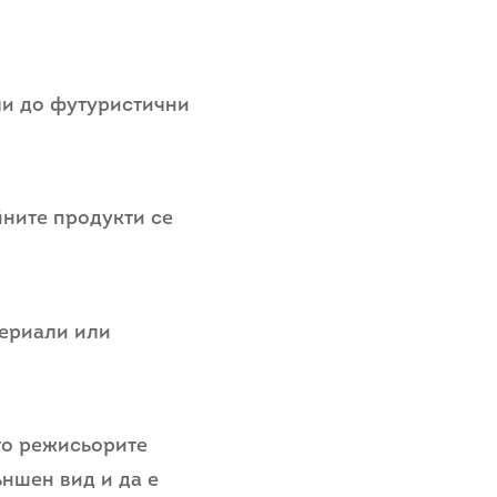
йли до футуристични
йните продукти се
териали или
то режисьорите
ъншен вид и да е