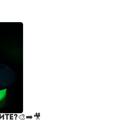
те?🎨➡️🎥