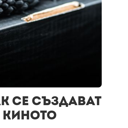
ак се създават
а киното