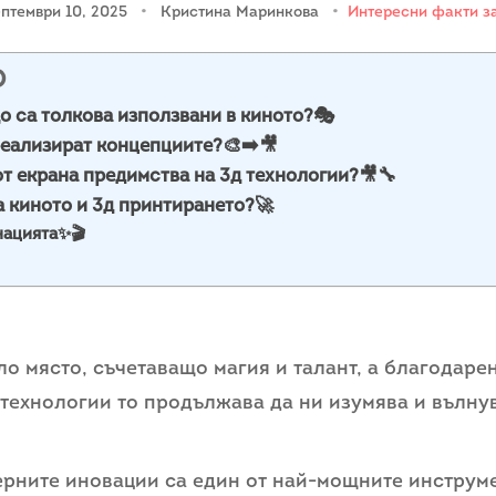
птември 10, 2025
•
Кристина Маринкова
•
Интересни факти за
О
о са толкова използвани в киното?🎭
реализират концепциите?🎨➡️🎥
от екрана предимства на 3д технологии?🎥🔧
а киното и 3д принтирането?🚀
нацията✨🎬
ло място, съчетаващо магия и талант, а благодаре
технологии то продължава да ни изумява и вълну
рните иновации са един от най-мощните инструме