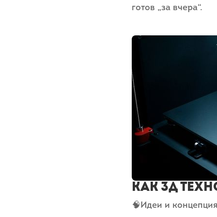
готов „за вчера“.
Как 3д тех
🧠Идеи и концепци