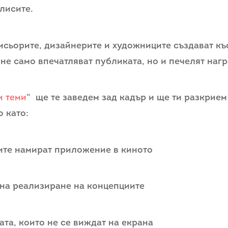
лисите.
сьорите, дизайнерите и художниците създават къ
 не само впечатляват публиката, но и печелят наг
и теми
“ ще те заведем зад кадър и ще ти разкрием
о като:
иите намират приложение в киното
т на реализиране на концепциите
ата, които не се виждат на екрана