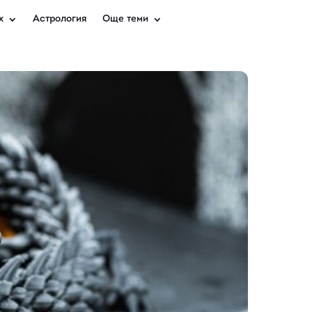
х
Астрология
Още теми