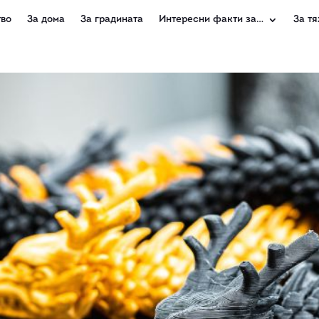
во
За дома
За градината
Интересни факти за…
За тя