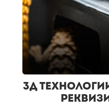
3д технологии
реквизи