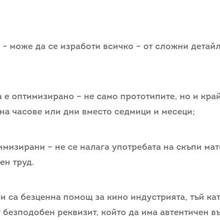
в – може да се изработи всичко – от сложни дета
а е оптимизирано – не само прототипите, но и кра
 на часове или дни вместо седмици и месеци;
имизирани – не се налага употребата на скъпи ма
ен труд.
и са безценна помощ за кино индустрията, тъй ка
т безподобен реквизит, който да има автентичен в