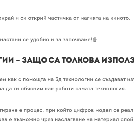
окрай и си открий частичка от магията на киното.
 настани се удобно и за започваме!🍿
гии – защо са толкова изпол
ем как с помощта на 3д технологии се създават и
ва да ти обясним как работи самата технология.
иране е процес, при който цифров модел се реал
ова е възможно чрез наслагване на материал слой