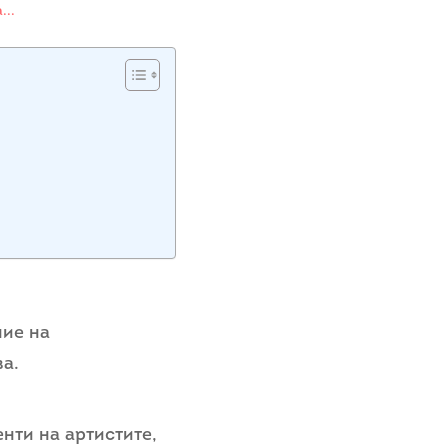
...
ние на
ва.
нти на артистите,