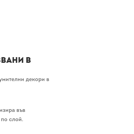
звани в
зумителни декори в
изира във
 по слой.