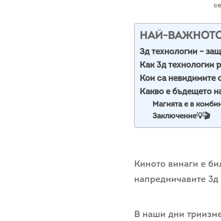
се
НАЙ-ВАЖНОТ
Зд технологии – защ
Как 3д технологии 
Кои са невидимите 
Какво е бъдещето н
Магията е в комби
Заключение💡🎬
Киното винаги е би
напредничавите 3д 
В наши дни триизме