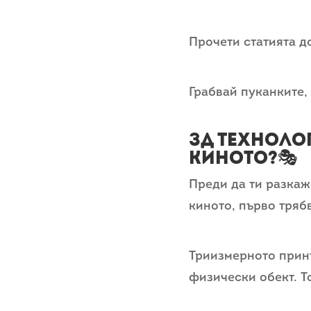
Прочети статията д
Грабвай пуканките,
Зд техноло
киното?🎭
Преди да ти разкаж
киното, първо тряб
Триизмерното принт
физически обект. Т