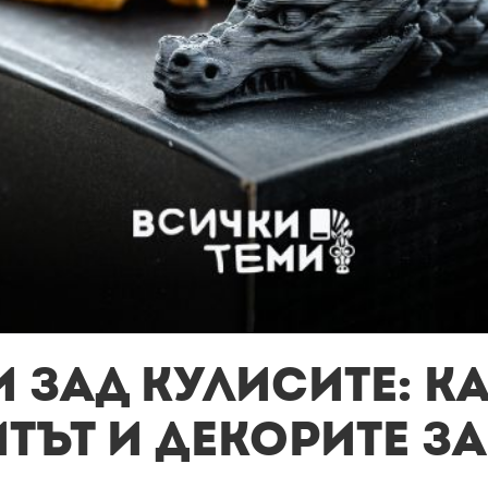
 зад кулисите: К
тът и декорите з