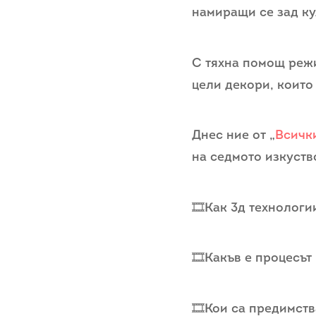
намиращи се зад ку
С тяхна помощ режи
цели декори, които
Днес ние от „
Всичк
на седмото изкуств
🎞️Как 3д технолог
🎞️Какъв е процесъ
🎞️Кои са предимств