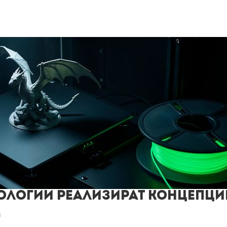
нологии реализират концепции
я