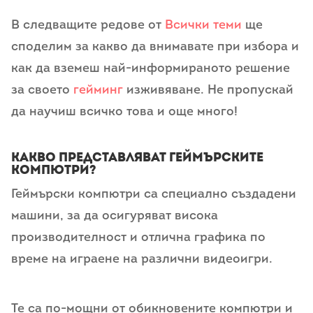
В следващите редове от
Всички теми
ще
споделим за какво да внимавате при избора и
как да вземеш най-информираното решение
за своето
гейминг
изживяване. Не пропускай
да научиш всичко това и още много!
Какво представляват геймърските
компютри?
Геймърски компютри са специално създадени
машини, за да осигуряват висока
производителност и отлична графика по
време на играене на различни видеоигри.
Те са по-мощни от обикновените компютри и