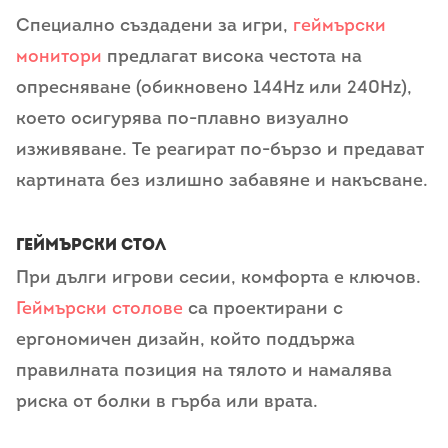
Специално създадени за игри,
геймърски
монитори
предлагат висока честота на
опресняване (обикновено 144Hz или 240Hz),
което осигурява по-плавно визуално
изживяване. Те реагират по-бързо и предават
картината без излишно забавяне и накъсване.
Геймърски стол
При дълги игрови сесии, комфорта е ключов.
Геймърски столове
са проектирани с
ергономичен дизайн, който поддържа
правилната позиция на тялото и намалява
риска от болки в гърба или врата.