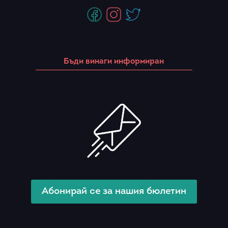
Бъди винаги информиран
Абонирай се за нашия бюлетин