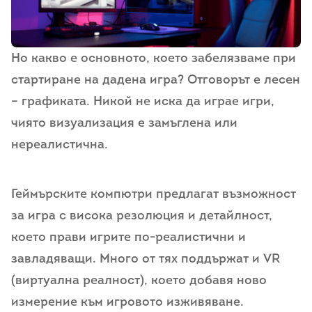
Но какво е основното, което забелязваме при
стартиране на дадена игра? Отговорът е лесен
– графиката. Никой не иска да играе игри,
чиято визуализация е замъглена или
нереалистична.
Геймърските компютри предлагат възможност
за игра с висока резолюция и детайлност,
което прави игрите по-реалистични и
завладяващи. Много от тях поддържат и VR
(виртуална реалност), което добавя ново
измерение към игровото изживяване.