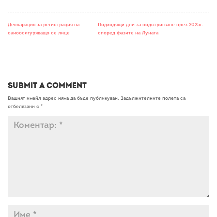
Декларация за регистрация на
Подходящи дни за подстригване през 2025г.
самоосигуряващо се лице
според фазите на Луната
Submit a Comment
Вашият имейл адрес няма да бъде публикуван.
Задължителните полета са
отбелязани с
*