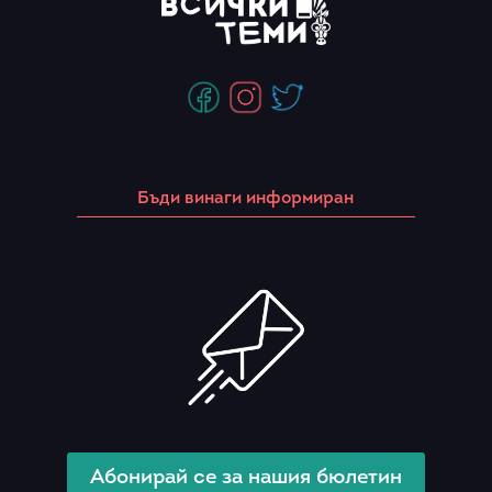
Бъди винаги информиран
Абонирай се за нашия бюлетин