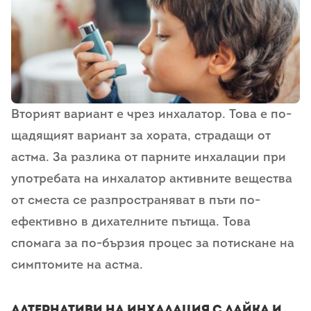
Вторият вариант е чрез инхалатор. Това е по-
щадящият вариант за хората, страдащи от
астма. За разлика от парните инхалации при
употребата на инхалатор активните вещества
от сместа се разпространяват в пъти по-
ефективно в дихателните пътища. Това
спомага за по-бързия процес за потискане на
симптомите на астма.
Алтернативи на инхалация с лайка и