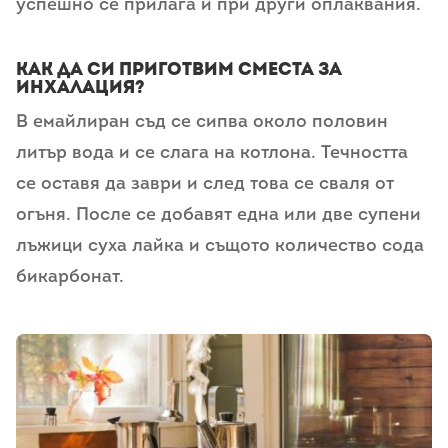
успешно се прилага и при други оплаквания.
Как да си приготвим сместа за
инхалация?
В емайлиран съд се сипва около половин
литър вода и се слага на котлона. Течността
се оставя да заври и след това се сваля от
огъня. После се добавят една или две супени
лъжици суха лайка и същото количество сода
бикарбонат.