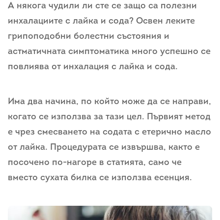
А някога чудили ли сте се защо са полезни
инхалациите с лайка и сода? Освен леките
грипоподобни болестни състояния и
астматичната симптоматика много успешно се
повлиява от инхалация с лайка и сода.
Има два начина, по който може да се направи,
когато се използва за тази цел. Първият метод
е чрез смесването на содата с етерично масло
от лайка. Процедурата се извършва, както е
посочено по-нагоре в статията, само че
вместо сухата билка се използва есенция.