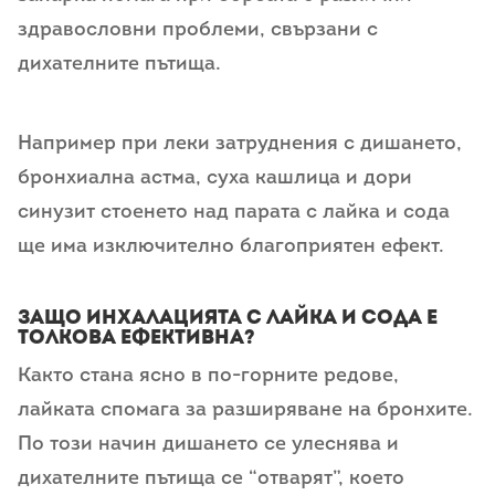
здравословни проблеми, свързани с
дихателните пътища.
Например при леки затруднения с дишането,
бронхиална астма, суха кашлица и дори
синузит стоенето над парата с лайка и сода
ще има изключително благоприятен ефект.
Защо инхалацията с лайка и сода е
толкова ефективна?
Както стана ясно в по-горните редове,
лайката спомага за разширяване на бронхите.
По този начин дишането се улеснява и
дихателните пътища се “отварят”, което