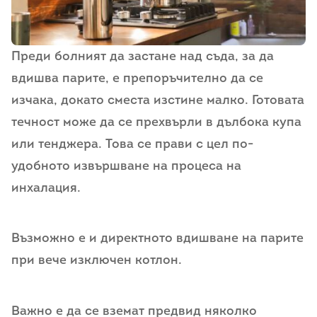
Преди болният да застане над съда, за да
вдишва парите, е препоръчително да се
изчака, докато сместа изстине малко. Готовата
течност може да се прехвърли в дълбока купа
или тенджера. Това се прави с цел по-
удобното извършване на процеса на
инхалация.
Възможно е и директното вдишване на парите
при вече изключен котлон.
Важно е да се вземат предвид няколко