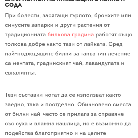
сода
При болести, засягащи гърлото, бронхите или
синусите запарки и други растения от
традиционната
билкова градина
работят също
толкова добре както тази от лайката. Сред
най-подходящите билки за такъв тип лечение
са ментата, градинският чай, лавандулата и
евкалиптът.
Тези съставки могат да се използват както
заедно, така и поотделно. Обикновено сместа
от билки най-често се прилага за справяне
със суха и влажна кашлица, но е възможно да
подейства благоприятно и на целите