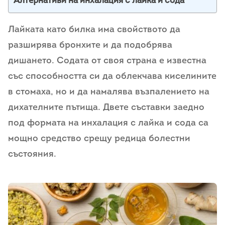
Алтернативи на инхалация с лайка и сода
Лайката като билка има свойството да
разширява бронхите и да подобрява
дишането. Содата от своя страна е известна
със способността си да облекчава киселините
в стомаха, но и да намалява възпалението на
дихателните пътища. Двете съставки заедно
под формата на инхалация с лайка и сода са
мощно средство срещу редица болестни
състояния.