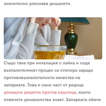
значително улеснява дишането.
Също така при инхалация с лайка и сода
възпалителният процес се стопира заради
противовъзпалителните качества на
запарката. Това е само част от редица
домашни рецепти против кашлица
, които
повечето домакинства знаят. Запарката обаче