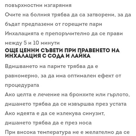
повърхностни изгаряния
Очите на болния трябва да са затворени, за да
бъдат предпазени от горещите пари
Инхалацията е препоръчително да се прави
между 5 и 10 минути
Още ценни съвети при правенето на
инхалация с сода и лайка
Вдишването на парите трябва да е
равномерно, за да има оптимален ефект от
процедурата
Ако целта е лечение на бронхите или гърлото,
дишането трябва да се извършва през устата
Ако идеята е да се излекува синузит,
дишането трябва да е през носа
При висока температура не е желателно да се