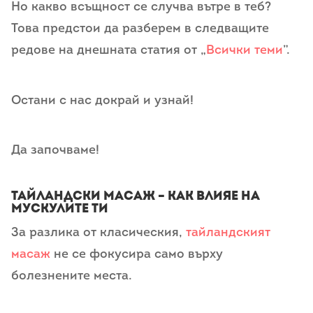
Но какво всъщност се случва вътре в теб?
Това предстои да разберем в следващите
редове на днешната статия от „
Всички теми
”.
Остани с нас докрай и узнай!
Да започваме!
Тайландски масаж – как влияе на
мускулите ти
За разлика от класическия,
тайландският
масаж
не се фокусира само върху
болезнените места.