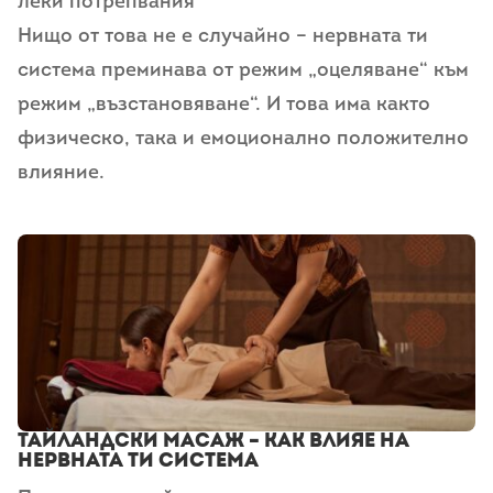
леки потрепвания
Нищо от това не е случайно – нервната ти
система преминава от режим „оцеляване“ към
режим „възстановяване“. И това има както
физическо, така и емоционално положително
влияние.
Тайландски масаж – как влияе на
нервната ти система