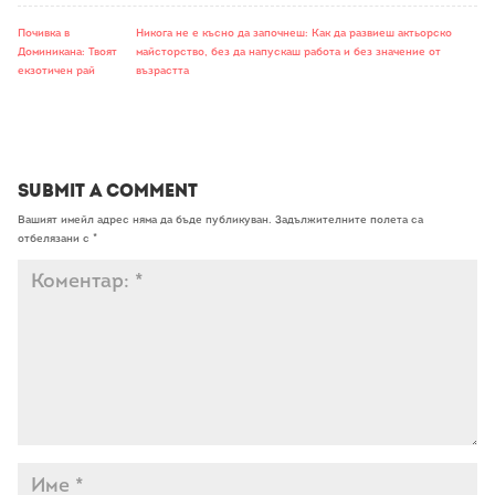
Почивка в
Никога не е късно да започнеш: Как да развиеш актьорско
Доминикана: Твоят
майсторство, без да напускаш работа и без значение от
екзотичен рай
възрастта
Submit a Comment
Вашият имейл адрес няма да бъде публикуван.
Задължителните полета са
отбелязани с
*