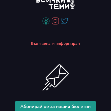
Бъди винаги информиран
Абонирай се за нашия бюлетин