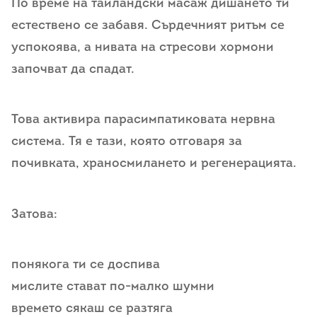
По време на тайландски масаж дишането ти
естествено се забавя. Сърдечният ритъм се
успокоява, а нивата на стресови хормони
започват да спадат.
Това активира парасимпатиковата нервна
система. Тя е тази, която отговаря за
почивката, храносмилането и регенерацията.
Затова:
понякога ти се доспива
мислите стават по-малко шумни
времето сякаш се разтяга