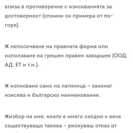
влиза в противоречие с изискванията за
достоверност (спомни си примера от по-
горе).
❌ непосочване на правната форма или
използване на грешен правен завършек (ООД,
АД, ЕТ и т.н.).
❌ изписване само на латиница – законът
изисква и българско наименование.
❌избор на име, което е много сходно с вече
съществуващо такова – рискуваш отказ от