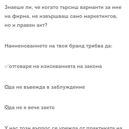
Знаеше ли, че когато търсиш варианти за име
на фирма, не извършваш само маркетингов,
но и правен акт?
Наименованието на твоя бранд трябва да:
✅отговаря на изискванията на закона
❎да не въвежда в заблуждение
❎да не е вече заето
У нас този въпрос се урежда от практиката на