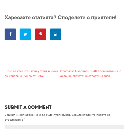
Харесахте статията? Споделете с приятели!
Що е то кредитен консултант и имаш
Подарък за Скорпион: ТОП преживявания, с
ли наистина нужда от него?
които ще впечатлиш страстния знак
Submit a Comment
Вашият имейл адрес няма да бъде публикуван.
Задължителните полета са
отбелязани с
*