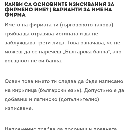
Какви са основните изисквания за
фирмено име? | Варианти за име на
фирма
Името на фирмата ти (търговското такова)
трябва да отразява истината и да не
заблуждава трети лица. Това означава, че не
можеш да се наречеш „Българска банка“, ако
всъщност не си банка.
Освен това името ти следва да бъде изписано
на кирилица (български език). Допустимо е да
добавиш и латинско (допълнително)
изписване.
Непременно трябва да посочиш и правната