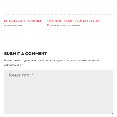
Принцеса Даяна – живот под
Топ 5 частни начални училища в София |
прожекторите
Отличният старт в живота
Submit a Comment
Вашият имейл адрес няма да бъде публикуван.
Задължителните полета са
отбелязани с
*