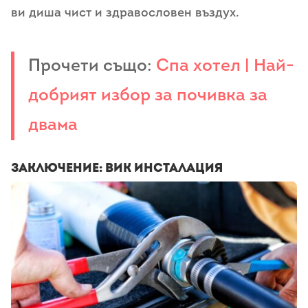
ви диша чист и здравословен въздух.
Прочети също:
Спа хотел | Най-
добрият избор за почивка за
двама
Заключение: ВиК инсталация