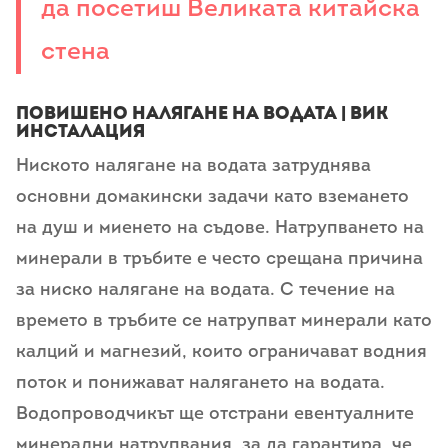
да посетиш Великата китайска
стена
Повишено налягане на водата | ВиК
инсталация
Ниското налягане на водата затруднява
основни домакински задачи като вземането
на душ и миенето на съдове. Натрупването на
минерали в тръбите е често срещана причина
за ниско налягане на водата. С течение на
времето в тръбите се натрупват минерали като
калций и магнезий, които ограничават водния
поток и понижават налягането на водата.
Водопроводчикът ще отстрани евентуалните
минерални натрупвания, за да гарантира, че