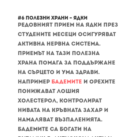
#6 полезни храни – Ядки
Редовният прием на ядки през
студените месеци осигуряват
активна нервна система.
Приемът на тази полезна
храна помага за поддържане
на сърцето и ума здрави.
Например
бадемите
и орехите
понижават лошия
холестерол, контролират
нивата на кръвната захар и
намаляват възпаленията.
Бадемите са богати на