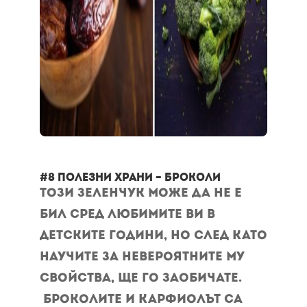
#8 полезни храни – Броколи
Този зеленчук може да не е
бил сред любимите ви в
детските години, но след като
научите за невероятните му
свойства, ще го заобичате.
Броколите и карфиолът са