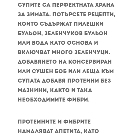
Супите са перфектната храна
за зимата. Потърсете рецепти,
които съдържат пилешки
бульон, зеленчуков бульон
или вода като основа и
включват много зеленчуци.
Добавянето на консервиран
или сушен боб или леща към
супата добавя протеини без
мазнини, както и така
необходимите фибри.
Протеините и фибрите
намаляват апетита, като