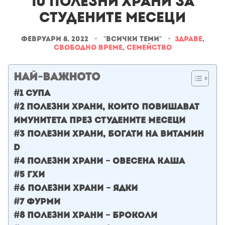
10 полезни храни за
студените месеци
февруари 8, 2022
•
"Всички теми"
•
Здраве
,
Свободно време
,
Семейство
НАЙ-ВАЖНОТО
#1 Супа
#2 Полезни храни, които повишават
имунитета през студените месеци
#3 Полезни храни, богати на витамин
D
#4 полезни храни – Овесена каша
#5 ГХИ
#6 полезни храни – Ядки
#7 Фурми
#8 полезни храни – Броколи