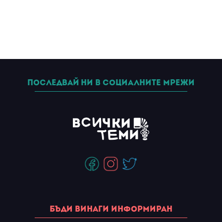
Последвай ни в социалните мрежи
Бъди винаги информиран