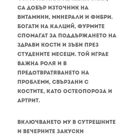
са добър източник на
витамини, минерали и фибри.
Богати на калций, фурмите
спомагат за поддържането на
здрави кости и зъби през
студените месеци. Той играе
важна роля и в
предотвратяването на
проблеми, свързани с
костите, като остеопороза и
артрит.
Включването му в сутрешните
и вечерните закуски