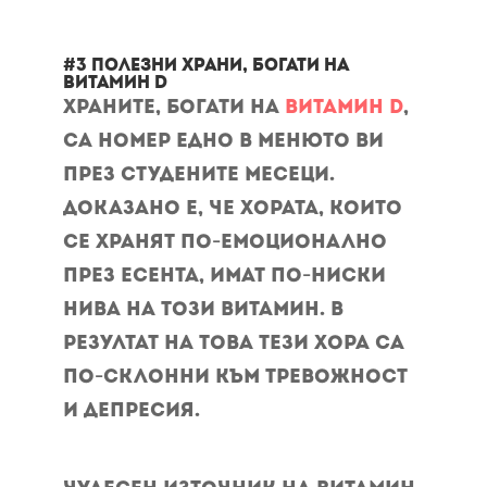
#3 Полезни храни, богати на
витамин D
Храните, богати на
витамин D
,
са номер едно в менюто ви
през студените месеци.
Доказано е, че хората, които
се хранят по-емоционално
през есента, имат по-ниски
нива на този витамин. В
резултат на това тези хора са
по-склонни към тревожност
и депресия.