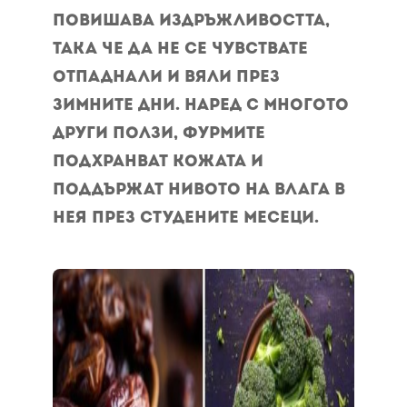
повишава издръжливостта,
така че да не се чувствате
отпаднали и вяли през
зимните дни. Наред с многото
други ползи, фурмите
подхранват кожата и
поддържат нивото на влага в
нея през студените месеци.