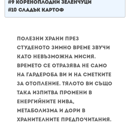
#9 Кореноплодни зеленчуци
#10 Сладък картоф
Полезни храни през
студеното зимно време звучи
като невъзможна мисия.
Времето се отразява не само
на гардероба ви и на сметките
за отопление. Тялото ви също
така изпитва промени в
енергийните нива,
метаболизма и дори в
хранителните предпочитания.