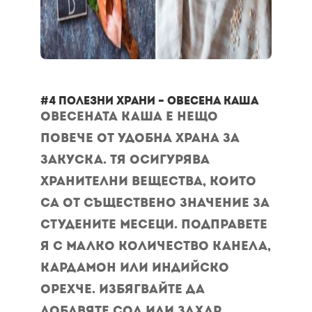
#4 полезни храни – Овесена каша
Овесената каша е нещо
повече от удобна храна за
закуска. Тя осигурява
хранителни вещества, които
са от съществено значение за
студените месеци. Подправете
я с малко количество канела,
кардамон или индийско
орехче. Избягвайте да
добавяте сол или захар.