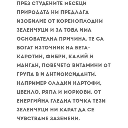
През студените месеци
природата ни предлага
изобилие от кореноплодни
зеленчуци и за това има
основателна причина. Те са
богат източник на бета-
каротин, фибри, калий и
манган, повечето витамини от
група В и антиоксиданти.
Например сладки картофи,
цвекло, ряпа и моркови. От
енергийна гледна точка тези
зеленчуци ни карат да се
чувстваме заземени.