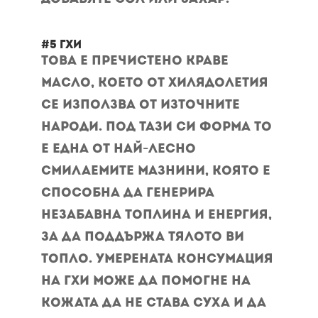
#5 ГХИ
Това е пречистено краве
масло, което от хилядолетия
се използва от източните
народи. Под тази си форма то
е една от най-лесно
смилаемите мазнини, която е
способна да генерира
незабавна топлина и енергия,
за да поддържа тялото ви
топло. Умерената консумация
на ГХИ може да помогне на
кожата да не става суха и да