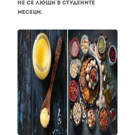
не се лющи в студените
месеци.