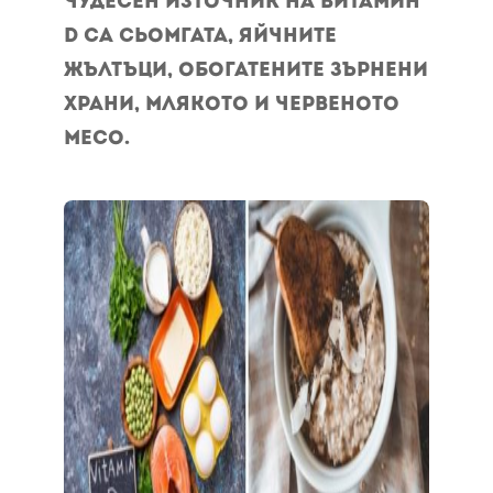
Чудесен източник на витамин
D са сьомгата, яйчните
жълтъци, обогатените зърнени
храни, млякото и червеното
месо.