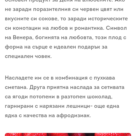
основен продукт за Деня на влюбените. Ако
не заради поразителния си червен цвят или
вкусните си сокове, то заради историческите
си конотации на любов и романтика. Символ
на Венера, богинята на любовта, този плод с
форма на сърце е идеален подарък за
специален човек.
Насладете им се в комбинация с пухкава
сметана. Друга приятна наслада за сетивата
са ягоди потопени в разтопен шоколад,
гарнирани с нарязани лешници- още една
ядка с качества на афродизиак.