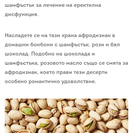
шамфъстък за лечение на еректилна
дисфункция.
Насладете се на тази храна афродизиак в
домашни бонбони с шамфъстък, рози и бял
шоколад. Подобно на шоколада и
шамфъстъка, розовото масло също се смята за
афродизиак, което прави тези десерти
особено романтично удоволствие.