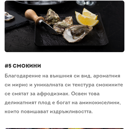
#5 Смокини
Благодарение на външния си вид, ароматния
си мирис и уникалната си текстура смокините
се смятат за афродизиак. Освен това
деликатният плод е богат на аминокиселини,
които повишават издръжливостта.