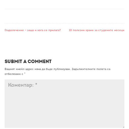
Гладолечение – защо и кога се прилага?
10 полезни храни за студените месеци
Submit a Comment
Вашият имейл адрес няма да бъде публикуван.
Задължителните полета са
отбелязани с
*