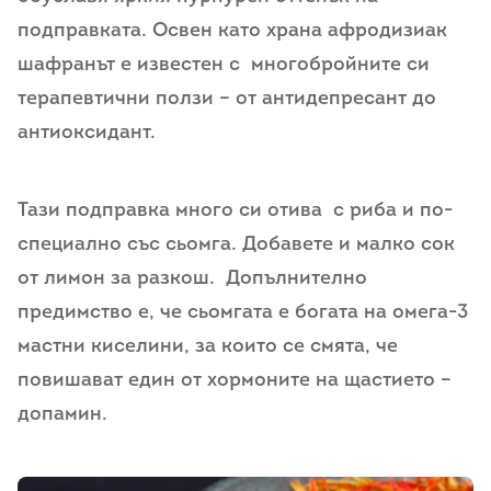
подправката. Освен като храна афродизиак
шафранът е известен с многобройните си
терапевтични ползи – от антидепресант до
антиоксидант.
Тази подправка много си отива с риба и по-
специално със сьомга. Добавете и малко сок
от лимон за разкош. Допълнително
предимство е, че сьомгата е богата на омега-3
мастни киселини, за които се смята, че
повишават един от хормоните на щастието –
допамин.