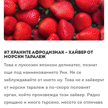
#7 храните афродизиак – Хайвер от
морски таралеж
Това е луксозен японски деликатес, познат
още под наименованието Уни. Не се
заблуждавайте от името му. Това не е хайверът
от морски таралеж а по-скоро половият
орган, който произвежда този хайвер. Рядко
срещано и много търсено, месото се отличава