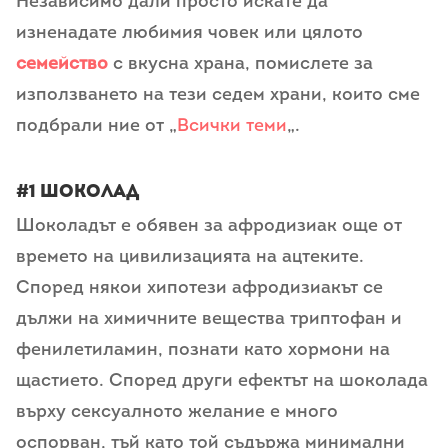
Независимо дали просто искате да
изненадате любимия човек или цялото
семейство
с вкусна храна, помислете за
използването на тези седем храни, които сме
подбрали ние от „
Всички теми
„.
#1 Шоколад
Шоколадът е обявен за афродизиак още от
времето на цивилизацията на ацтеките.
Според някои хипотези афродизиакът се
дължи на химичните вещества триптофан и
фенилетиламин, познати като хормони на
щастието. Според други ефектът на шоколада
върху сексуалното желание е много
оспорван, тъй като той съдържа минимални