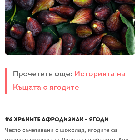
Прочетете още:
Историята на
Къщата с ягодите
#6 храните афродизиак – Ягоди
Често съчетавани с шоколад, ягодите са