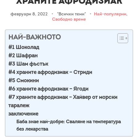
Храните афродизиак
февруари 8, 2022
•
"Всички теми"
•
Най-популярни
,
Свободно време
НАЙ-ВАЖНОТО
#1 Шоколад
#2 Шафран
#3 Шам фъстък
#4 храните афродизиак – Стриди
#5 Смокини
#6 храните афродизиак – Ягоди
#7 храните афродизиак – Хайвер от морски
таралеж
заключение
Баба знае най-добре: Сваляне на температура
без лекарства