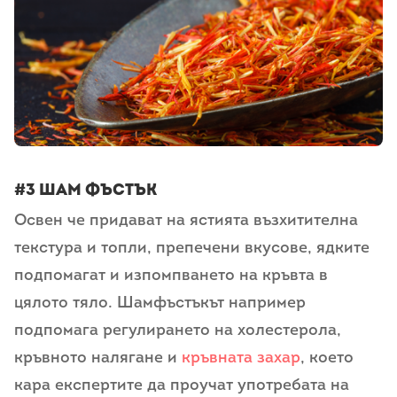
#3 Шам фъстък
Освен че придават на ястията възхитителна
текстура и топли, препечени вкусове, ядките
подпомагат и изпомпването на кръвта в
цялото тяло. Шамфъстъкът например
подпомага регулирането на холестерола,
кръвното налягане и
кръвната захар
, което
кара експертите да проучат употребата на