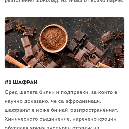
разтопения шоколад, изтичащ от всяко парче.
#2 Шафран
Сред шепата билки и подправки, за които е
научно доказано, че са афродизиаци,
шафранът е може би най-разпространеният.
Химическото съединение, наречено кроцин
обуславя яркия пурпурен оттенък на