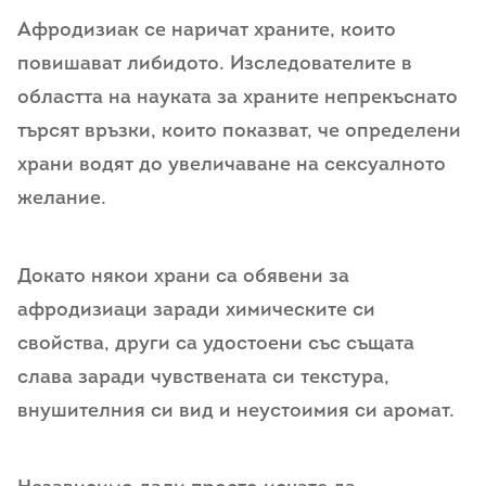
Афродизиак се наричат храните, които
повишават либидото. Изследователите в
областта на науката за храните непрекъснато
търсят връзки, които показват, че определени
храни водят до увеличаване на сексуалното
желание.
Докато някои храни са обявени за
афродизиаци заради химическите си
свойства, други са удостоени със същата
слава заради чувствената си текстура,
внушителния си вид и неустоимия си аромат.