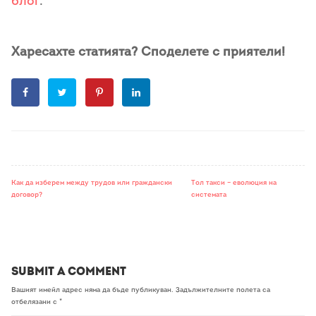
блог
.
Харесахте статията? Споделете с приятели!
Как да изберем между трудов или граждански
Tол такси – еволюция на
договор?
системата
Submit a Comment
Вашият имейл адрес няма да бъде публикуван.
Задължителните полета са
отбелязани с
*