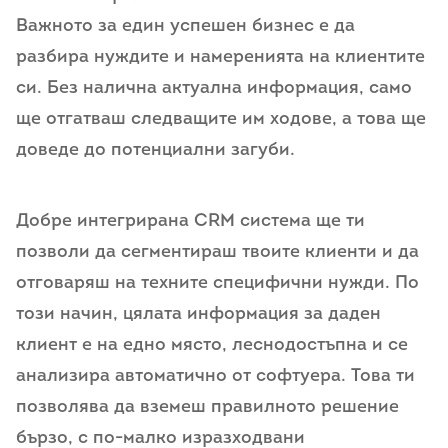
Важното за един успешен бизнес е да
разбира нуждите и намеренията на клиентите
си. Без налична актуална информация, само
ще отгатваш следващите им ходове, а това ще
доведе до потенциални загуби.
Добре интегрирана CRM система ще ти
позволи да сегментираш твоите клиенти и да
отговаряш на техните специфични нужди. По
този начин, цялата информация за даден
клиент е на едно място, леснодостъпна и се
анализира автоматично от софтуера. Това ти
позволява да вземеш правилното решение
бързо, с по-малко изразходвани