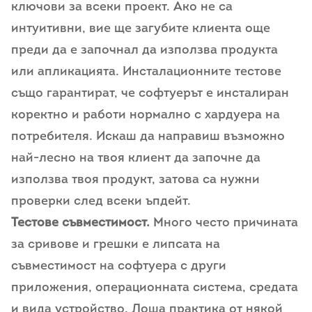
ключови за всеки проект. Ако не са
интуитивни, вие ще загубите клиента още
преди да е започнал да използва продукта
или апликацията. Инсталационните тестове
също гарантират, че софтуерът е инсталиран
коректно и работи нормално с хардуера на
потребителя. Искаш да направиш възможно
най-лесно на твоя клиент да започне да
използва твоя продукт, затова са нужни
проверки след всеки ъпдейт.
Тестове съвместимост.
Много често причината
за сривове и грешки е липсата на
съвместимост на софтуера с други
приложения, операционната система, средата
и вида устройство. Лоша практика от някой