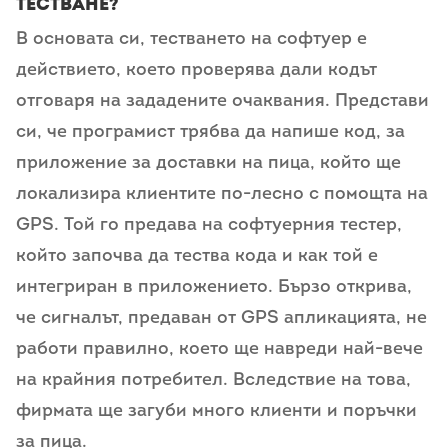
тестване?
В основата си, тестването на софтуер е
действието, което проверява дали кодът
отговаря на зададените очаквания. Представи
си, че програмист трябва да напише код, за
приложение за доставки на пица, който ще
локализира клиентите по-лесно с помощта на
GPS. Той го предава на софтуерния тестер,
който започва да тества кода и как той е
интегриран в приложението. Бързо открива,
че сигналът, предаван от GPS апликацията, не
работи правилно, което ще навреди най-вече
на крайния потребител. Вследствие на това,
фирмата ще загуби много клиенти и поръчки
за пица.