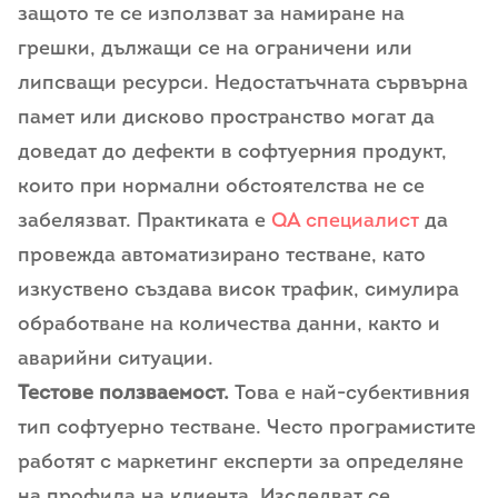
защото те се използват за намиране на
грешки, дължащи се на ограничени или
липсващи ресурси. Недостатъчната сървърна
памет или дисково пространство могат да
доведат до дефекти в софтуерния продукт,
които при нормални обстоятелства не се
забелязват. Практиката е
QA специалист
да
провежда автоматизирано тестване, като
изкуствено създава висок трафик, симулира
обработване на количества данни, както и
аварийни ситуации.
Тестове ползваемост.
Това е най-субективния
тип софтуерно тестване. Често програмистите
работят с маркетинг експерти за определяне
на профила на клиента. Изследват се