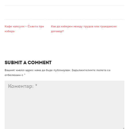
Кафе капсули – Съвети при
Как да изберем между трудов или граждански
избора
договор?
Submit a Comment
Вашият имейл адрес няма да бъде публикуван.
Задължителните полета са
отбелязани с
*