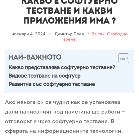
Какво е софтуерно
тестване и какви
приложения има ?
ноември 4, 2024
•
Димитър Пеев
•
За тях
,
Свободно
време
НАЙ-ВАЖНОТО
Какво представлява софтуерно тестване?
Видове тестване на софтуер
Развитие със софтуерно тестване
Ако някога си се чудил как се установява
дали написаният код наистина ще работи –
отговорът е чрез софтуерно тестване. В
сферата на информационните технологии,