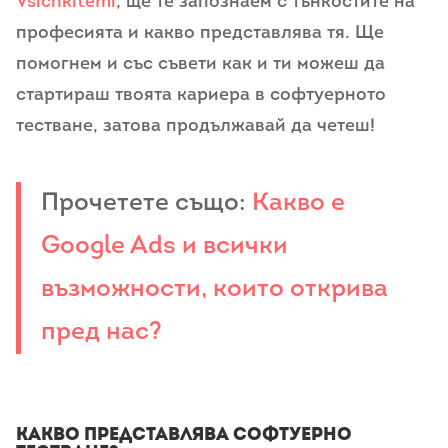
Vsichkitemi
, ще те запознаем с тънкостите на
професията и какво представлява тя. Ще
помогнем и със съвети как и ти можеш да
стартираш твоята кариера в софтуерното
тестване, затова продължавай да четеш!
Прочетете също:
Какво е
Google Ads и всички
възможности, които открива
пред нас?
Какво представлява софтуерно