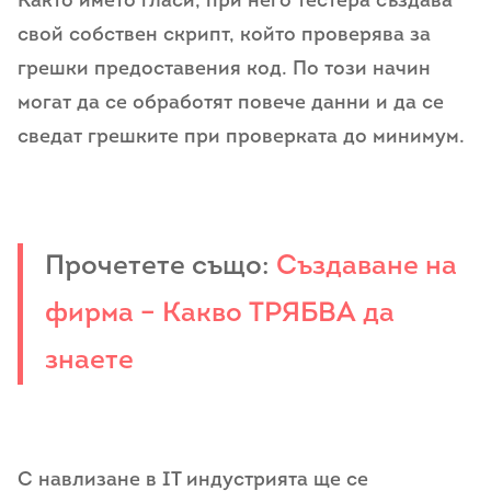
Както името гласи, при него тестера създава
свой собствен скрипт, който проверява за
грешки предоставения код. По този начин
могат да се обработят повече данни и да се
сведат грешките при проверката до минимум.
Прочетете също:
Създаване на
фирма – Какво ТРЯБВА да
знаете
С навлизане в IT индустрията ще се