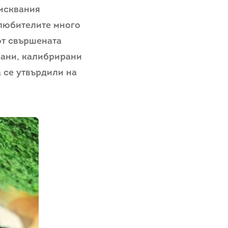
зисквания
 любителите много
от свършената
рани, калибрирани
а се утвърдили на