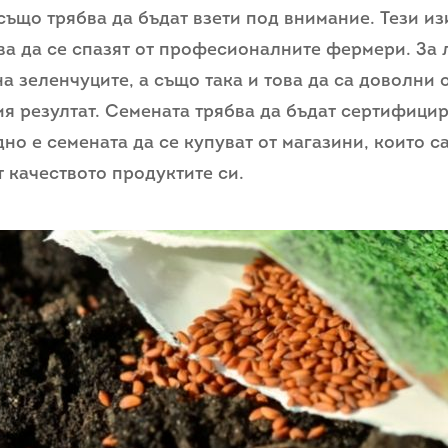
също трябва да бъдат взети под внимание. Тези и
а да се спазят от професионалните фермери. За
на зеленчуците, а също така и това да са доволни 
ия резултат. Семената трябва да бъдат сертифици
но е семената да се купуват от магазини, които с
т качеството продуктите си.