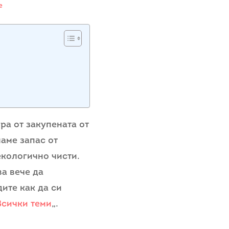
е
ра от закупената от
аме запас от
екологично чисти.
ва вече да
ите как да си
Всички теми
„.