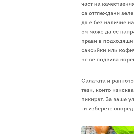
част на качествения
са отглеждани зелен
да е без наличие н
см може да се напра
прави в подходящи 
саксийки или кофич
не се подвива коре
Салатата и ранното 
тези, които изисква
пикират. За ваше у
ги изберете според