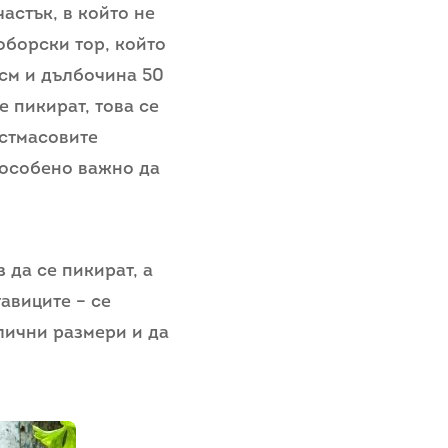
астък, в който не
 оборски тор, който
 см и дълбочина 50
е пикират, това се
астмасовите
 особено важно да
 да се пикират, а
тавиците – се
лични размери и да