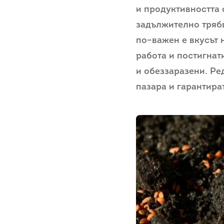
и продуктивността 
задължително трябв
по–важен е вкусът 
работа и постигнат
и обеззаразени. Ред
пазара и гарантира