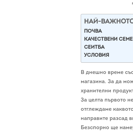
НАЙ-ВАЖНОТ
ПОЧВА
КАЧЕСТВЕНИ СЕМ
СЕИТБА
УСЛОВИЯ
В днешно време със
магазина. За да мо
хранителни продукт
За целта първото не
отглеждаме каквото
направите разсад в
Безспорно ще намер