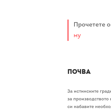
Прочетете 
му
ПОЧВА
За истинските град
за производството 
си набавите необхо