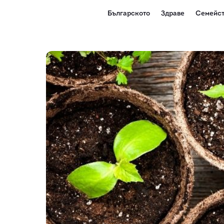
Българското
Здраве
Семейст