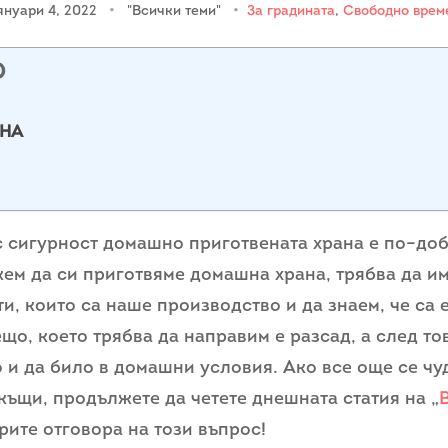
януари 4, 2022
•
"Всички теми"
•
За градината
,
Свободно врем
О
ЕНА
 сигурност домашно приготвената храна е по–доб
жем да си приготвяме домашна храна, трябва да им
и, които са наше производство и да знаем, че са 
що, което трябва да направим е разсад, а след то
 и да било в домашни условия. Ако все още се чуд
къщи, продължете да четете днешната статия на „
ите отговора на този въпрос!