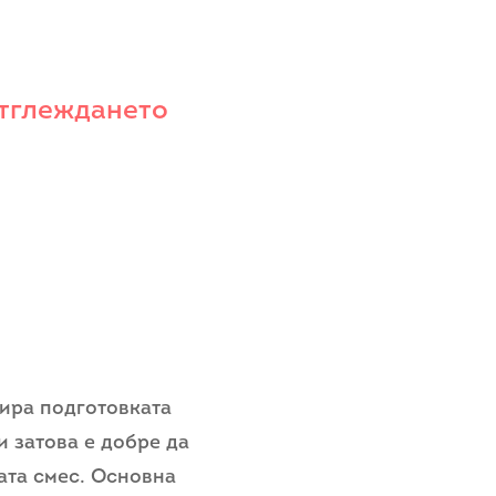
отглеждането
тира подготовката
и затова е добре да
ата смес. Основна