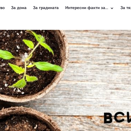
во
За дома
За градината
Интересни факти за…
За тя