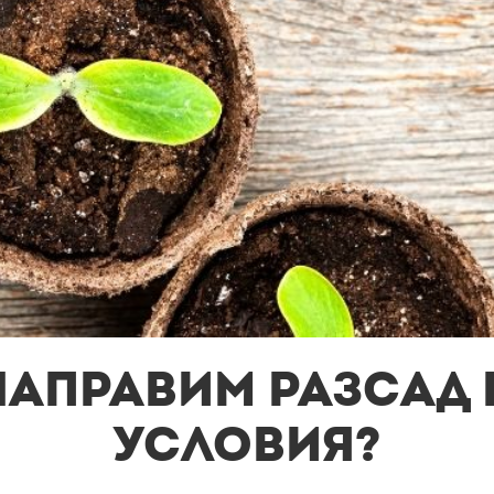
 направим разсад
условия?