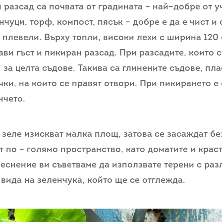
 разсад са почвата от градината – най–добре от уч
чуци, торф, компост, пясък – добре е да е чист и
а плевели. Върху топли, високи лехи с ширина 120
ви гъст и пикиран разсад. При разсадите, които с
за целта съдове. Такива са глинените съдове, пл
ки, на които се правят отвори. При пикирането е
нчето.
зеле изискват малка площ, затова се засаждат без
т по – голямо пространство, като доматите и крас
леснение ви съветваме да използвате терени с раз
 вида на зеленчука, който ще се отглежда.