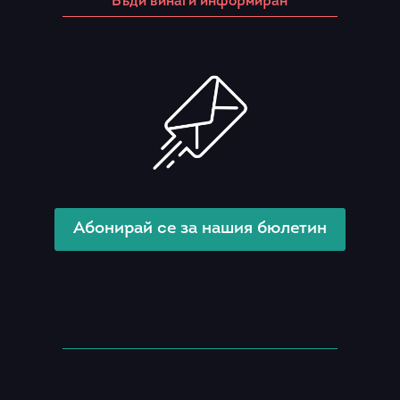
Бъди винаги информиран
Абонирай се за нашия бюлетин