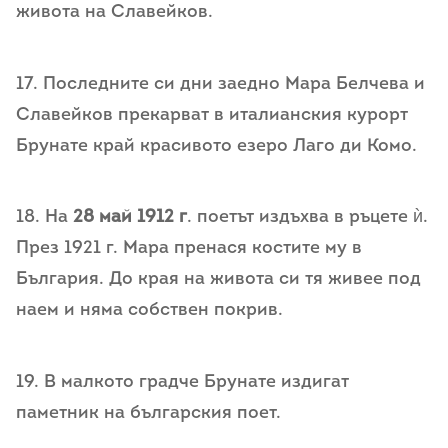
живота на Славейков.
17. Последните си дни заедно Мара Белчева и
Славейков прекарват в италианския курорт
Брунате край красивото езеро Лаго ди Комо.
18. На
28 май 1912 г
. поетът издъхва в ръцете ѝ.
През 1921 г. Мара пренася костите му в
България. До края на живота си тя живее под
наем и няма собствен покрив.
19. В малкото градче Брунате издигат
паметник на българския поет.