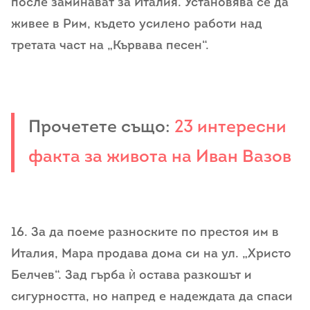
после заминават за Италия. Установява се да
живее в Рим, където усилено работи над
третата част на „Кървава песен“.
Прочетете също:
23 интересни
факта за живота на Иван Вазов
16. За да поеме разноските по престоя им в
Италия, Мара продава дома си на ул. „Христо
Белчев“. Зад гърба ѝ остава разкошът и
сигурността, но напред е надеждата да спаси