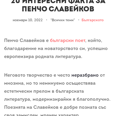
20 интересни факта за
Пенчо Славейков
ноември 10, 2022
•
"Всички теми"
•
Българското
Пенчо Славейков е
български поет
, който,
благодарение на новаторството си, успешно
европеизира родната литература.
Неговото творчество е често
неразбрано
от
мнозина, но то неминуемо осъществява
естетически прелом в българската
литература, модернизирайки я благополучно.
Поезията на Славейков е добре позната със
своя замислен, мрачен характер.