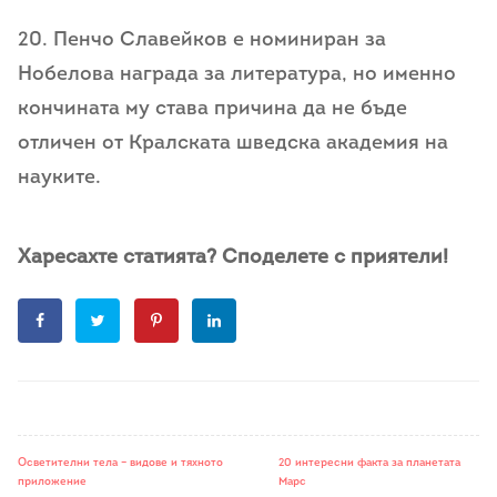
20. Пенчо Славейков е номиниран за
Нобелова награда за литература, но именно
кончината му става причина да не бъде
отличен от Кралската шведска академия на
науките.
Харесахте статията? Споделете с приятели!
Осветителни тела – видове и тяхното
20 интересни факта за планетата
приложение
Марс