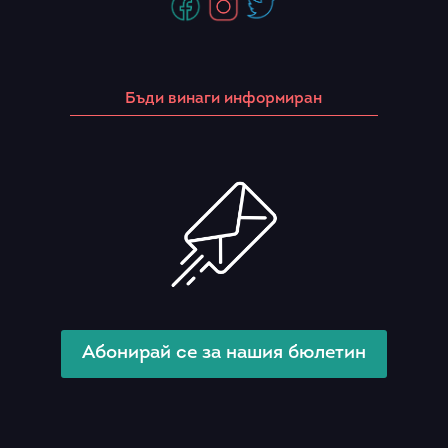
Бъди винаги информиран
Абонирай се за нашия бюлетин