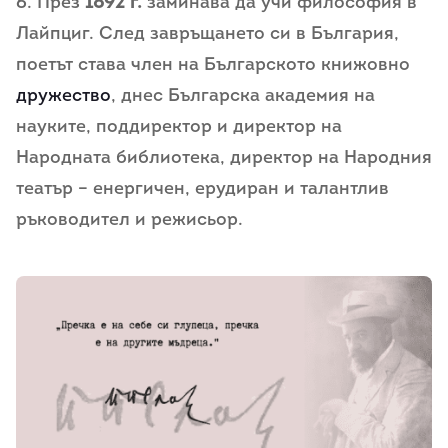
6. През
1892 г.
заминава да учи философия в
Лайпциг. След завръщането си в България,
поетът става член на Българското книжовно
дружество
, днес Българска академия на
науките, поддиректор и директор на
Народната библиотека, директор на Народния
театър – енергичен, ерудиран и талантлив
ръководител и режисьор.