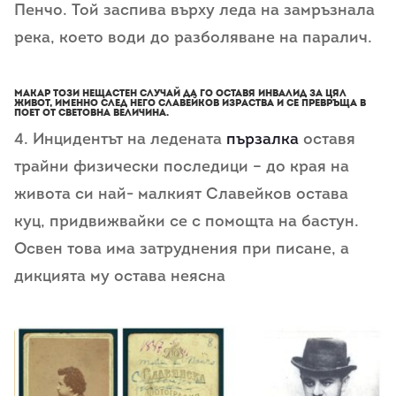
Пенчо. Той заспива върху леда на замръзнала
река, което води до разболяване на паралич.
Макар този нещастен случай да го оставя инвалид за цял
живот, именно след него Славейков израства и се превръща в
поет от световна величина.
4. Инцидентът на ледената
пързалка
оставя
трайни физически последици – до края на
живота си най- малкият Славейков остава
куц, придвижвайки се с помощта на бастун.
Освен това има затруднения при писане, а
дикцията му остава неясна