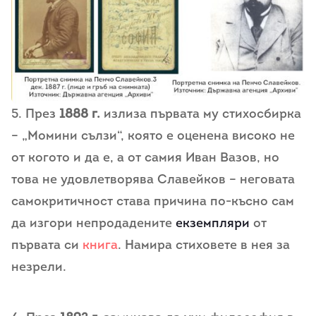
5. През
1888 г.
излиза първата му стихосбирка
– „Момини сълзи“, която е оценена високо не
от когото и да е, а от самия Иван Вазов, но
това не удовлетворява Славейков – неговата
самокритичност става причина по-късно сам
да изгори непродадените
екземпляри
от
първата си
книга
. Намира стиховете в нея за
незрели.