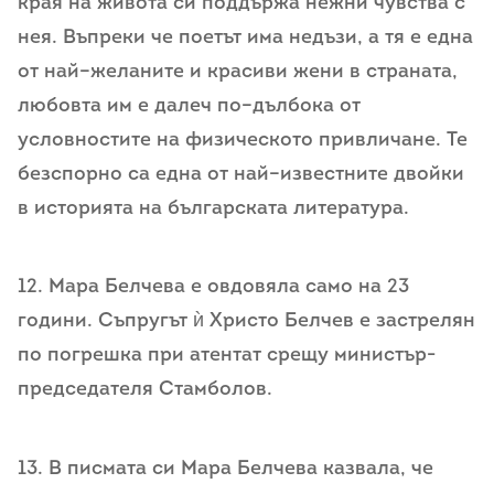
края на живота си поддържа нежни чувства с
нея. Въпреки че поетът има недъзи, а тя е една
от най–желаните и красиви жени в страната,
любовта им е далеч по–дълбока от
условностите на физическото привличане. Те
безспорно са една от най–известните двойки
в историята на българската литература.
12. Мара Белчева е овдовяла само на 23
години. Съпругът ѝ Христо Белчев е застрелян
по погрешка при атентат срещу министър-
председателя Стамболов.
13. В писмата си Мара Белчева казвала, че