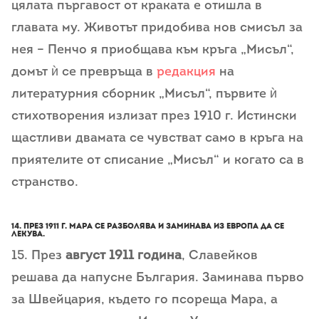
цялата пъргавост от краката е отишла в
главата му. Животът придобива нов смисъл за
нея – Пенчо я приобщава към кръга „Мисъл“,
домът ѝ се превръща в
редакция
на
литературния сборник „Мисъл“, първите ѝ
стихотворения излизат през 1910 г. Истински
щастливи двамата се чувстват само в кръга на
приятелите от списание „Мисъл“ и когато са в
странство.
14. През
1911 г.
Мара се разболява и заминава из Европа да се
лекува.
15. През
август 1911 година
, Славейков
решава да напусне България. Заминава първо
за Швейцария, където го псореща Мара, а