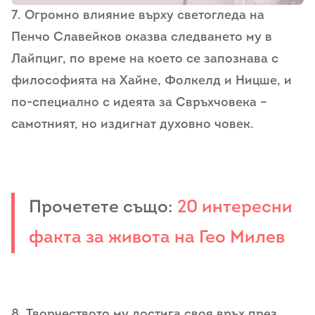
7. Огромно влияние върху светогледа на
Пенчо Славейков оказва следването му в
Лайпциг, по време на което се запознава с
философията на Хайне, Фолкелд и Ницше, и
по-специално с идеята за Свръхчовека –
самотният, но издигнат духовно човек.
Прочетете също:
20 интересни
факта за живота на Гео Милев
8. Творчеството му достига своя връх през