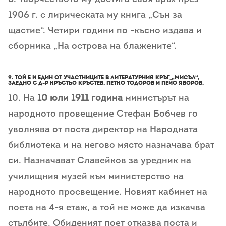
1906 г. с лирическата му книга „Сън за
щастие“. Четири години по -късно издава и
сборника „На острова на блажените“.
9. Той е и един от участниците в литературния кръг „Мисъл“,
заедно с д-р Кръстьо Кръстев, Петко Тодоров и Пейо Яворов.
10. На
10 юли 1911 година
министърът на
народното провещение Стефан Бобчев го
уволнява от поста директор на Народната
библиотека и на негово място назначава брат
си. Назначават Славейков за уредник на
училищния музей към министерство на
народното просвещение. Новият кабинет на
поета на 4-я етаж, а той не може да изкачва
стълбите. Обиденият поет отказва поста и