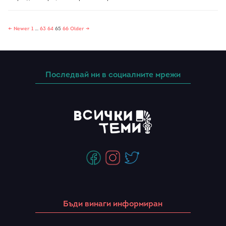
← Newer
1
…
63
64
65
66
Older →
Последвай ни в социалните мрежи
Бъди винаги информиран