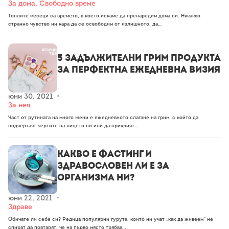
За дома
,
Свободно време
Топлите месеци са времето, в което искаме да пренаредим дома си. Някакво
странно чувство ни кара да се освободим от излишното, да…
5 задължителни грим продукта
за перфектна ежедневна визия
юни 30, 2021
•
За нея
Част от рутината на много жени е ежедневното слагане на грим, с който да
подчертаят чертите на лицето си или да прикрият…
Какво е фастинг и
здравословен ли е за
организма ни?
юни 22, 2021
•
Здраве
Обичате ли себе си? Редица популярни гурута, които ни учат „как да живеем“ не
спират да повтарят, че на първо място трябва…