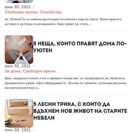
юни 30, 2021
•
Свободно време
,
Семейство
Ах, Италия! Ти си любима дестинация на милиони хора по света. Твоята красота,
история и култура са ненадминати. Един живот не стига,…
5 неща, които правят дома по-
уютен
юни 30, 2021
•
За дома
,
Свободно време
Днес модернистичният стил е превзел голяма част от ежедневието ни. Мебелите,
домакинските уреди, офис оборудването… Всичко се променя, изглежда различно,
високотехнологично и…
5 лесни трика, с които да
вдъхнем нов живот на старите
мебели
юни 30, 2021
•