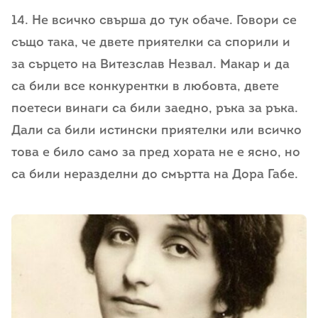
14. Не всичко свърша до тук обаче. Говори се
също така, че двете приятелки са спорили и
за сърцето на Витезслав Незвал. Макар и да
са били все конкурентки в любовта, двете
поетеси винаги са били заедно, ръка за ръка.
Дали са били истински приятелки или всичко
това е било само за пред хората не е ясно, но
са били неразделни до смъртта на Дора Габе.