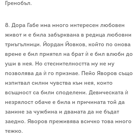
Гренобъл.
8. Дора Габе има много интересен любовен
живот и е била забърквана в редица любовни
триъгълници. Йордан Йовков, който по онова
време е бил приятел на брат ѝ е бил влюбн до
уши в нея. Но стеснителността му не му
позволява да ѝ го признае. Пейо Яворов също
изпитвал силни чувства към нея, които
всъщност са били споделени. Девическата ѝ
незрялост обаче е била и причината той да
замине за чужбина и двамата да не бъдат
заедно. Яворов преживява всичко това много
тежко.