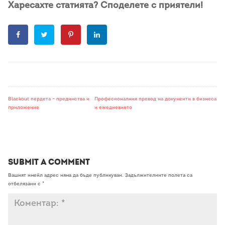
Харесахте статията? Споделете с приятели!
Blackout пердета – предимства и
Професионалния превод на документи в бизнеса
приложение
и ежедневието
Submit a Comment
Вашият имейл адрес няма да бъде публикуван.
Задължителните полета са
отбелязани с
*