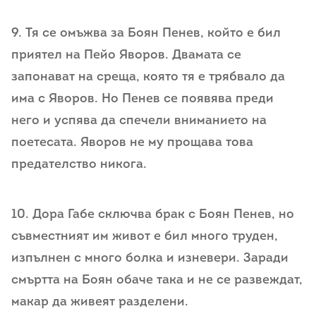
9. Тя се омъжва за Боян Пенев, който е бил
приятел на Пейо Яворов. Двамата се
запонават на среща, която тя е трябвало да
има с Яворов. Но Пенев се появява преди
него и успява да спечели вниманието на
поетесата. Яворов не му прощава това
предателство никога.
10. Дора Габе сключва брак с Боян Пенев, но
съвместният им живот е бил много труден,
изпълнен с много болка и изневери. Заради
смъртта на Боян обаче така и не се развеждат,
макар да живеят разделени.