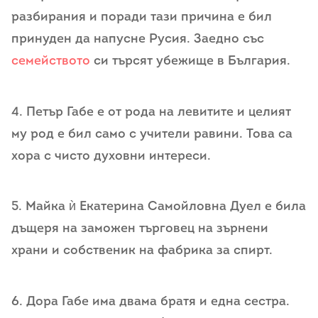
разбирания и поради тази причина е бил
принуден да напусне Русия. Заедно със
семейството
си търсят убежище в България.
4. Петър Габе е от рода на левитите и целият
му род е бил само с учители равини. Това са
хора с чисто духовни интереси.
5. Майка ѝ Екатерина Самойловна Дуел е била
дъщеря на заможен търговец на зърнени
храни и собственик на фабрика за спирт.
6. Дора Габе има двама братя и една сестра.