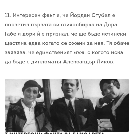
11. Интересен факт е, че Йордан Стубел е
посветил първата си стихосбирка на Дора
Габе и дори ѝ е признал, че ще бъде истински
щастлив едва когато се ожени за нея. Тя обаче
заявява, че единственият мъж, с когото иска
да бъде е дипломатът Александър Ликов.