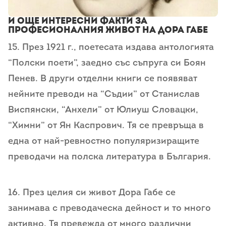
И още интересни факти за
професионалния живот на Дора Габе
15. През 1921 г., поетесата издава антологията
“Полски поети”, заедно със съпруга си Боян
Пенев. В други отделни книги се появяват
нейните преводи на “Съдии” от Станислав
Виспянски, “Анхели” от Юлиуш Словацки,
“Химни” от Ян Каспрович. Тя се превръща в
една от най-ревностно популяризиращите
преводачи на полска литература в България.
16. През целия си живот Дора Габе се
занимава с преводаческа дейност и то много
активно. Тя превежда от много различни