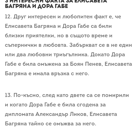
3 Интересни Факта за Елисавета
Багряна и Дора Габе
12. Друг интересен и любопитен факт е, че
Елисавета Багряна и Дора Габе са били
близки приятелки, но в същото време и
съпернички в любовта. Забъркват се в не един
или два любовни триъгълника. Докато Дора
Габе е била омъжена за Боян Пенев, Елисавета
Багряна е имала връзка с него.
13. По-късно, след като двете са се помирили
и когато Дора Габе е била сгодена за
дипломата Александър Ликов, Елисавета
Багряна тайно се омъжва за него.