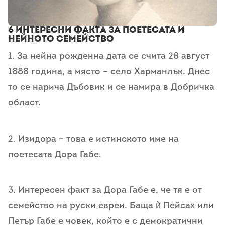
6 Интересни фактa за поетесата и
нейното семейство
1. За нейна рожденна дата се счита 28 август
1888 година, а място – село Харманлък. Днес
то се нарича Дъбовик и се намира в Добричка
област.
2. Изидора – това е истинското име на
поетесата Дора Габе.
3. Интересен факт за Дора Габе е, че тя е от
семейство на руски евреи. Баща ѝ Пейсах или
Петър Габе е човек, който е с демократични