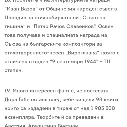
18. Носител е и на литературните награди
“Иван Вазов” от Общинския народен съвет в
Пловдив за стихосбирката си „Сгъстена
тишина“ и “Петко Рачов Славейков”. Освен
това получава и специалната награда на
Съюза на българските композитори за
стихотворението-песен „Вироглавка“, която е
отличена с орден “9 септември 1944” – III
степен.
19. Много интересен факт е, че поетесата
Дора Габе оставя след себе си цели 98 книги,
които са издадени в тираж от над 1 903 500
екземпляра. Творбите ѝ са преведени в
Австрия, Аржентина,Виетнам,