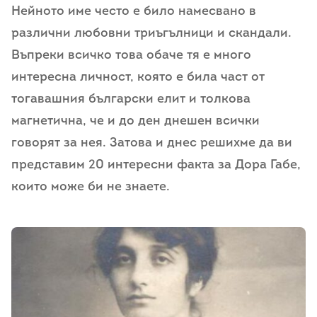
Нейното име често е било намесвано в
различни любовни триъгълници и скандали.
Въпреки всичко това обаче тя е много
интересна личност, която е била част от
тогавашния български елит и толкова
магнетична, че и до ден днешен всички
говорят за нея. Затова и днес решихме да ви
представим 20 интересни факта за Дора Габе,
които може би не знаете.