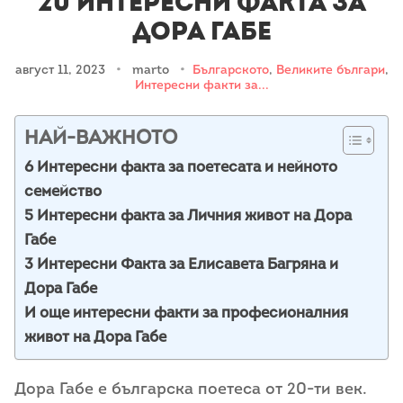
20 интересни факта за
Дора Габе
август 11, 2023
•
marto
•
Българското
,
Великите българи
,
Интересни факти за...
НАЙ-ВАЖНОТО
6 Интересни фактa за поетесата и нейното
семейство
5 Интересни факта за Личния живот на Дора
Габе
3 Интересни Факта за Елисавета Багряна и
Дора Габе
И още интересни факти за професионалния
живот на Дора Габе
Дора Габе е българска поетеса от 20-ти век.