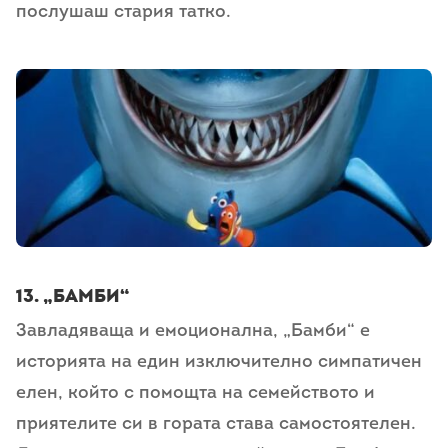
послушаш стария татко.
13. „Бамби“
Завладяваща и емоционална, „Бамби“ е
историята на един изключително симпатичен
елен, който с помощта на семейството и
приятелите си в гората става самостоятелен.