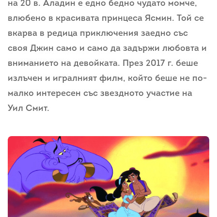
на 20 в. Аладин е едно бедно чудато момче,
влюбено в красивата принцеса Ясмин. Той се
вкарва в редица приключения заедно със
своя Джин само и само да задържи любовта и
вниманието на девойката. През 2017 г. беше
излъчен и игралният филм, който беше не по-
малко интересен със звездното участие на
Уил Смит.