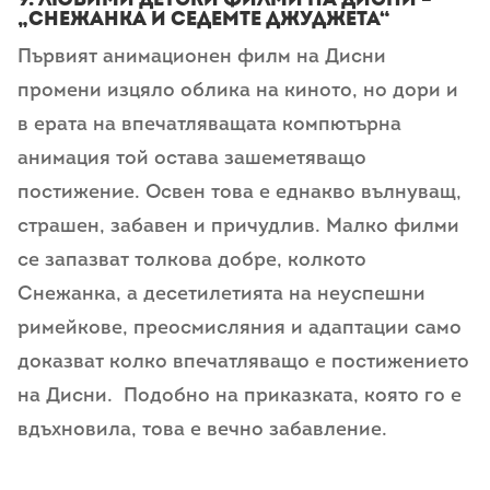
„Снежанка и седемте джуджета“
Първият анимационен филм на Дисни
промени изцяло облика на киното, но дори и
в ерата на впечатляващата компютърна
анимация той остава зашеметяващо
постижение. Освен това е еднакво вълнуващ,
страшен, забавен и причудлив. Малко филми
се запазват толкова добре, колкото
Снежанка, а десетилетията на неуспешни
римейкове, преосмисляния и адаптации само
доказват колко впечатляващо е постижението
на Дисни. Подобно на приказката, която го е
вдъхновила, това е вечно забавление.