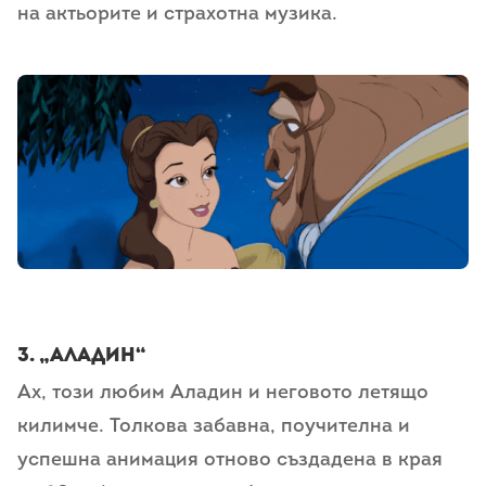
на актьорите и страхотна музика.
VetWorld
3.
„Аладин“
Ах, този любим Аладин и неговото летящо
килимче. Толкова забавна, поучителна и
успешна анимация отново създадена в края