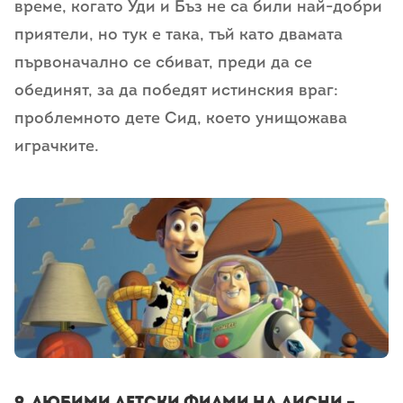
време, когато Уди и Бъз не са били най-добри
приятели, но тук е така, тъй като двамата
първоначално се сбиват, преди да се
обединят, за да победят истинския враг:
проблемното дете Сид, което унищожава
играчките.
9. любими детски филми на дисни –