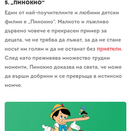
5.
„Пинoкио“
Един от най-поучителните и любими детски
филми е „Пинокио“. Малкото и лъжливо
дървено човече е прекрасен пример за
децата, че не трябва да лъжат, за да не стане
носът им голям и да не останат без
приятели
.
След като преживява множество трудни
моменти, Пинокио доказва на света, че може
да върши добрини и се превръща в истинско
момче.