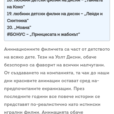
18. любими детски филми на дисни – „Тайната
на Коко“
19. любими детски филми на дисни – „Лейди и
Скитника“
20. „Моана“
#БОНУС – „Принцесата и жабокът“
Анимационните филмчета са част от детството
на всяко дете. Тези на Уолт Дисни, обаче
безспорно са фаворит на всички малчугани.
От създаването на компанията, та чак до наши
дни красивите анимации остават сред на-
предпочитаните екранизации. През
последните години все повече истории се
представят по-реалистично като истински
игрални филми. Анимацията обаче