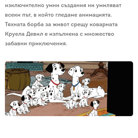
изключително умни създания ни умиляват
всеки път, в който гледаме анимацията.
Тяхната борба за живот срещу коварната
Круела Девил е изпълнена с множество
забавни приключения.
bebeshori