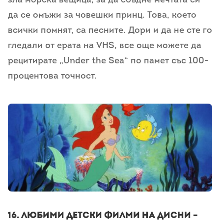
зла морска вещица, за да сбъдне мечтата си
да се омъжи за човешки принц. Това, което
всички помнят, са песните. Дори и да не сте го
гледали от ерата на VHS, все още можете да
рецитирате „Under the Sea“ по памет със 100-
процентова точност.
16. любими детски филми на дисни –