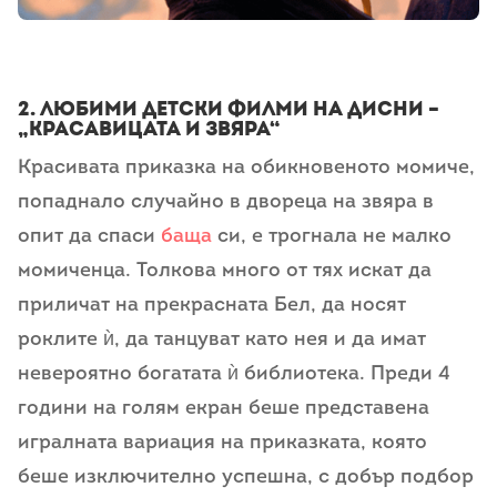
2. любими детски филми на дисни –
„Красавицата и Звяра“
Красивата приказка на обикновеното момиче,
попаднало случайно в двореца на звяра в
опит да спаси
баща
си, е трогнала не малко
момиченца. Толкова много от тях искат да
приличат на прекрасната Бел, да носят
роклите ѝ, да танцуват като нея и да имат
невероятно богатата ѝ библиотека. Преди 4
години на голям екран беше представена
игралната вариация на приказката, която
беше изключително успешна, с добър подбор