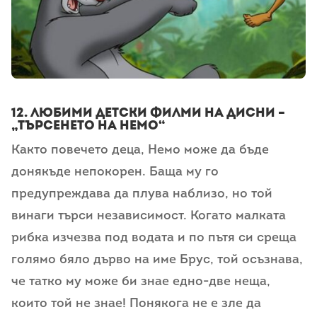
12. любими детски филми на дисни –
„Търсенето на Немо“
Както повечето деца, Немо може да бъде
донякъде непокорен. Баща му го
предупреждава да плува наблизо, но той
винаги търси независимост. Когато малката
рибка изчезва под водата и по пътя си среща
голямо бяло дърво на име Брус, той осъзнава,
че татко му може би знае едно-две неща,
които той не знае! Понякога не е зле да