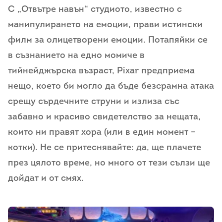
С „Отвътре навън“ студиото, известно с
манипулирането на емоции, прави истински
филм за олицетворени емоции. Потапяйки се
в съзнанието на едно момиче в
тийнейджърска възраст, Pixar предприема
нещо, което би могло да бъде безсрамна атака
срещу сърдечните струни и излиза със
забавно и красиво свидетелство за нещата,
които ни правят хора (или в един момент –
котки). Не се притеснявайте: да, ще плачете
през цялото време, но много от тези сълзи ще
дойдат и от смях.