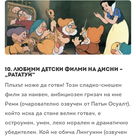
10. любими детски филми на дисни –
„Рататуй“
Плъхът може да готви! Този сладко-смешен
филм за наивен, амбициозен гризач на име
Реми (очарователно озвучен от Патън Осуалт),
който иска да стане велик готвач, е
остроумен, умен, леко морален и драматично
убедителен. Кой не обича Лингуини (озвучен