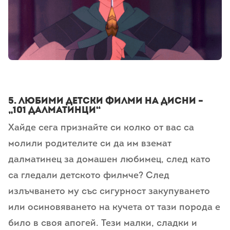
5. любими детски филми на дисни –
„101 далматинци“
Хайде сега признайте си колко от вас са
молили родителите си да им вземат
далматинец за домашен любимец, след като
са гледали детското филмче? След
излъчването му със сигурност закупуването
или осиновяването на кучета от тази порода е
било в своя апогей. Тези малки, сладки и