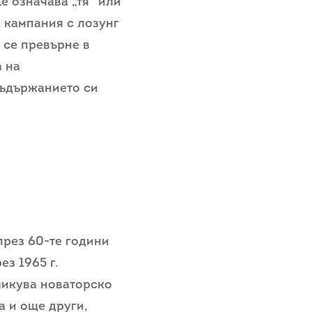
e означава „тя“ или
 кампания с лозунг
а се превърне в
а на
съдържанието си
през 60-те години
ез 1965 г.
бликува новаторско
а и още други,