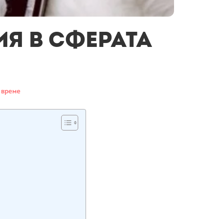
ия в сферата
 време