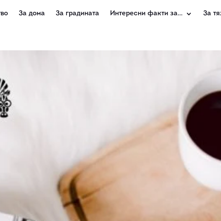
во
За дома
За градината
Интересни факти за…
За тя