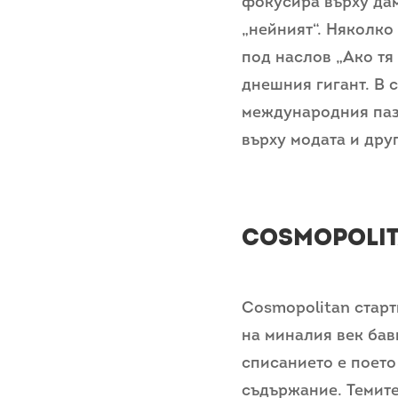
фокусира върху дам
„нейният“. Няколко
под наслов „Ако тя 
днешния гигант. В с
международния паз
върху модата и дру
Cosmopoli
Cosmopolitan старт
на миналия век бав
списанието е поето
съдържание. Темите