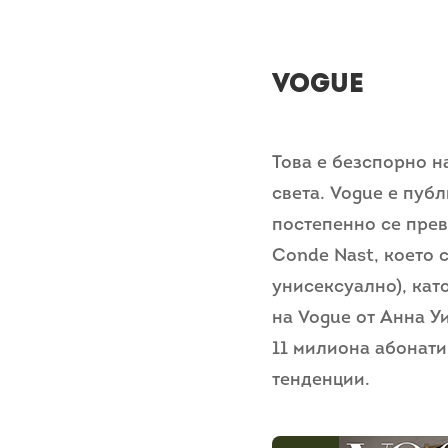
Vogue
Това е безспорно н
света. Vogue е публ
постепенно се превр
Conde Nast, което с
унисексуално), кат
на Vogue от Анна Уи
11 милиона абонати
тенденции.