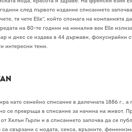
ската мода, красота и здраве. На френски език Ell
 години след първото издание списанието започва
чете, тя чете Elle“, който спомага на компанията д
редата на 80-те години на миналия век Elle излиз
ар и днес се издава в 44 държави, фокусирайки 
ги интересни теми.
tan
ира като семейно списание в далечната 1886 г., а 
но се превръща в списание за начина на живот. Пр
 от Хелън Гърли и в списанието започва да се пу
 са свързани с модата, секса, връзките, феминизм