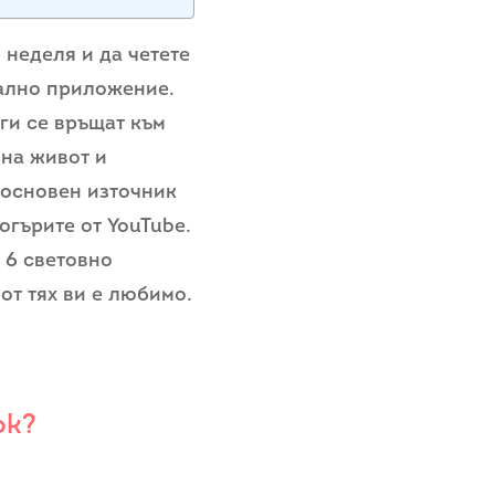
 неделя и да четете
тално приложение.
аги се връщат към
 на живот и
 основен източник
огърите от YouTube.
 6 световно
от тях ви е любимо.
ok?