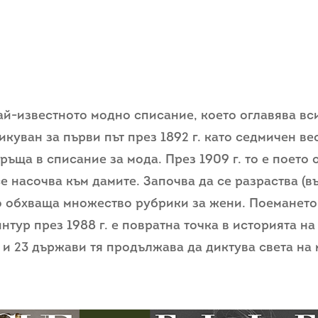
ай-известното модно списание, което оглавява вс
икуван за първи път през 1892 г. като седмичен ве
ъща в списание за мода. През 1909 г. то е поето 
е насочва към дамите. Започва да се разраства (в
о обхваща множество рубрики за жени. Поемането
нтур през 1988 г. е повратна точка в историята на
 и 23 държави тя продължава да диктува света на 