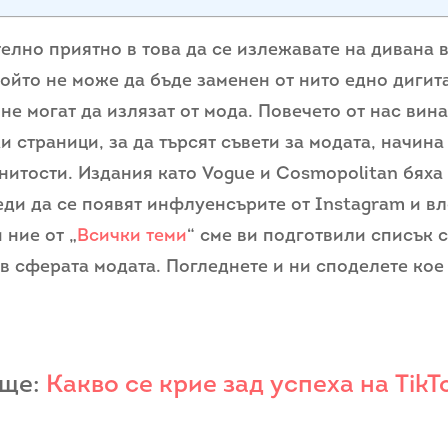
лно приятно в това да се излежавате на дивана в
който не може да бъде заменен от нито едно диги
не могат да излязат от мода. Повечето от нас вин
 страници, за да търсят съвети за модата, начина
нитости. Издания като Vogue и Cosmopolitan бяха
ди да се появят инфлуенсърите от Instagram и вл
 ние от „
Всички теми
“ сме ви подготвили списък с
в сферата модата. Погледнете и ни споделете кое 
още:
Какво се крие зад успеха на TikT