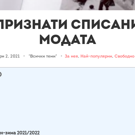
признати списан
модата
ри 2, 2021
•
"Всички теми"
•
За нея
,
Най-популярни
,
Свободно
О
н-зима 2021/2022