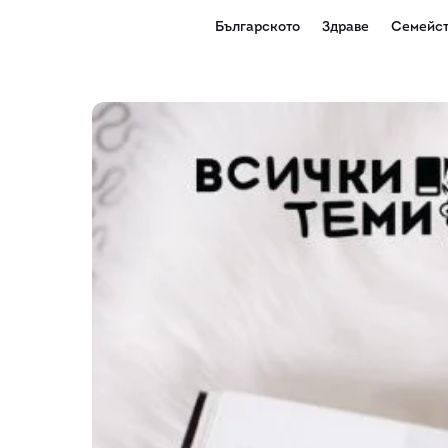
Българското
Здраве
Семейст