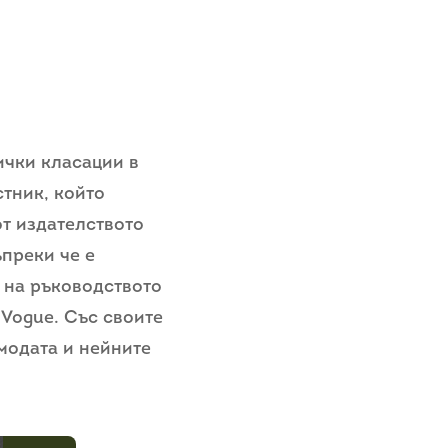
ички класации в
стник, който
от издателството
ъпреки че е
 на ръководството
 Vogue. Със своите
модата и нейните