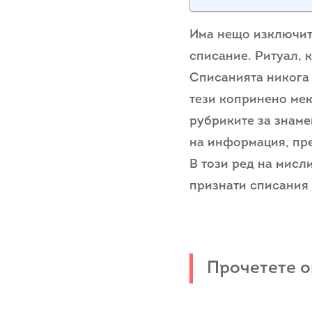
Има нещо изключите
списание. Ритуал, 
Списанията никога 
тези копринено меки
рубриките за знаме
на информация, пре
В този ред на мисли
признати списания 
Прочетете 