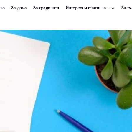
во
За дома
За градината
Интересни факти за…
За тя