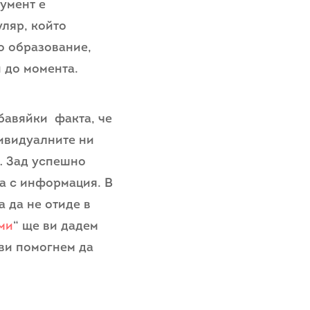
умент е
ляр, който
о образование,
 до момента.
бавяйки факта, че
дивидуалните ни
а… Зад успешно
а с информация. В
а да не отиде в
ми
“ ще ви дадем
 ви помогнем да