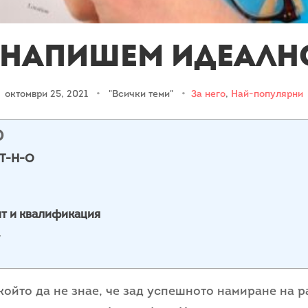
 напишем идеалн
октомври 25, 2021
•
"Всички теми"
•
За него
,
Най-популярни
О
-Т-Н-О
т и квалификация
 който да не знае, че зад успешното намиране на р