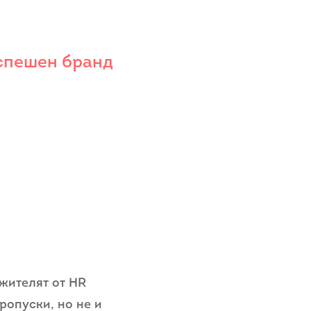
успешен бранд
жителят от HR
ропуски, но не и