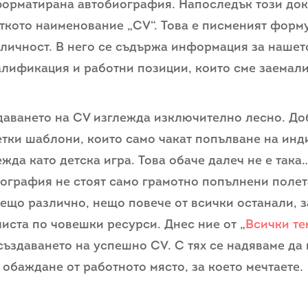
форматиранa автобиография. Напоследък този док
ткото наименование „CV“. Това е писменият форму
 личност. В него се съдържа информация за нашет
лификация и работни позиции, които сме заемали
даването на CV изглежда изключително лесно. До
етки шаблони, които само чакат попълване на ин
ежда като детска игра. Това обаче далеч не е так
ография не стоят само грамотно попълнени полет
нещо различно, нещо повече от всички останали, з
иста по човешки ресурси. Днес ние от „
Всички те
създаването на успешно CV. С тях се надяваме да
 обаждане от работното място, за което мечтаете.