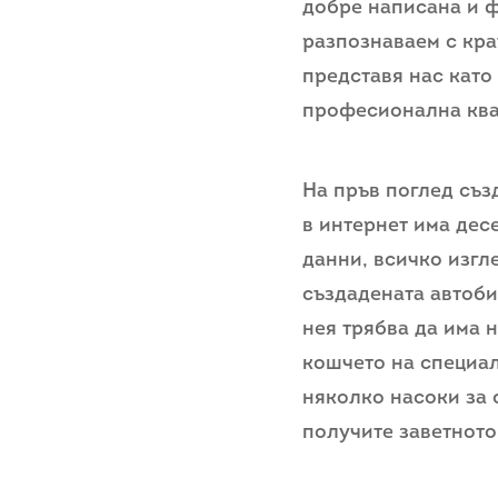
добре написанa и 
разпознаваем с кра
представя нас като
професионална ква
На пръв поглед съз
в интернет има дес
данни, всичко изгл
създадената автоби
нея трябва да има 
кошчето на специал
няколко насоки за 
получите заветното