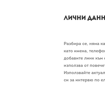
Лични дан
Разбира се, няма к
като имена, телефо
добавите линк към 
използва от повeче
Използвайте актуал
си за интервю по е