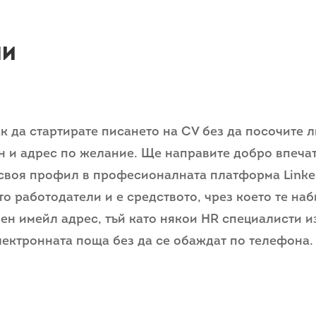
ни
ак да стартирате писането на CV без да посочите 
н и адрес по желание. Ще направите добро впечат
своя профил в професионалната платформа Linked
то работодатели и е средството, чрез което те на
ен имейл адрес, тъй като някои HR специалисти 
лектронната поща без да се обаждат по телефона.