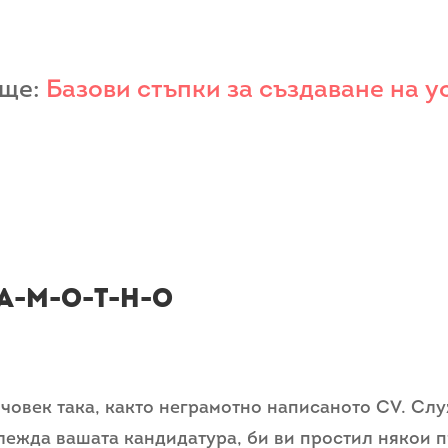
още:
Базови стъпки за създаване на 
А-М-О-Т-Н-О
човек така, както неграмотно написаното CV. Слу
глежда вашата кандидатура, би ви простил някои п