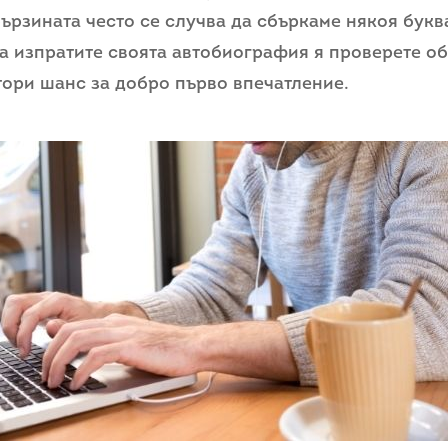
бързината често се случва да сбъркаме някоя бук
да изпратите своята автобиография я проверете об
втори шанс за добро първо впечатление.