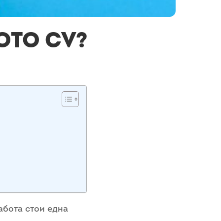
ото CV?
абота стои еднa