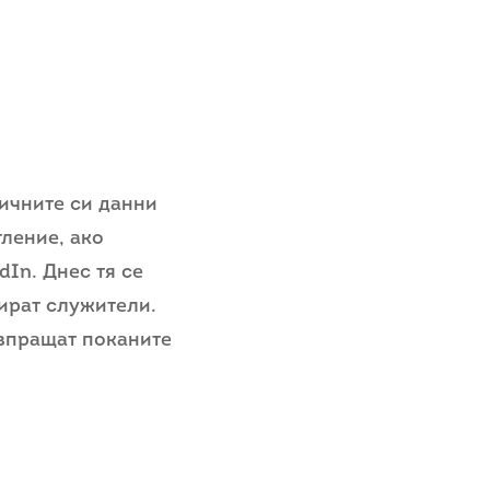
личните си данни
ление, ако
In. Днес тя се
бират служители.
изпращат поканите
crypto365