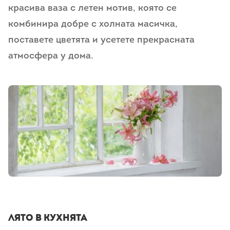
красива ваза с летен мотив, която се
комбинира добре с холната масичка,
поставете цветята и усетете прекрасната
атмосфера у дома.
mamcheta
Лято в кухнята