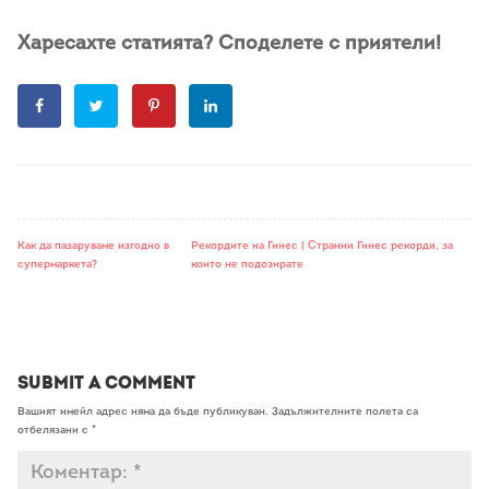
Харесахте статията? Споделете с приятели!
Как да пазаруваме изгодно в
Рекордите на Гинес | Странни Гинес рекорди, за
супермаркета?
които не подозирате
Submit a Comment
Вашият имейл адрес няма да бъде публикуван.
Задължителните полета са
отбелязани с
*