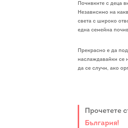
Почивките с деца ви
Независимо на какв
света с широко отв
една семейна почив
Прекрасно е да под
наслаждавайки се н
да се случи, ако о
Прочетете 
България!