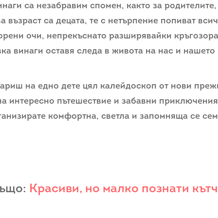
наги са незабравим спомен, както за родителите, 
а възраст са децата, те с нетърпение попиват всич
орени очи, непрекъснато разширявайки кръгозора
ка винаги оставя следа в живота на нас и нашето
ариш на едно дете цял калейдоскоп от нови преж
а интересно пътешествие и забавни приключения 
рганизирате комфортна, светла и запомняща се се
също:
Красиви, но малко познати кътч