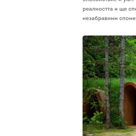
реалността и ще сп
незабравими споме