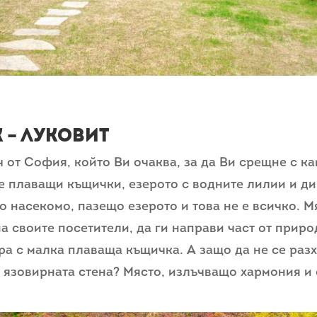
 – Луковит
 от София, който Ви очаква, за да Ви срещне с к
е плаващи къщички, езерото с водните лилии и ди
о насекомо, пазещо езерото и това не е всичко. Мя
на своите посетители, да ги направи част от приро
ра с малка плаваща къщичка. А защо да не се разх
а язовирната стена? Място, излъчващо хармония и