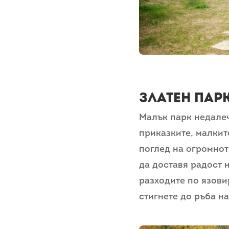
Златен парк
Малък парк недалеч
приказките, малкит
поглед на огромнот
да доставя радост 
разходите по язови
стигнете до ръба н