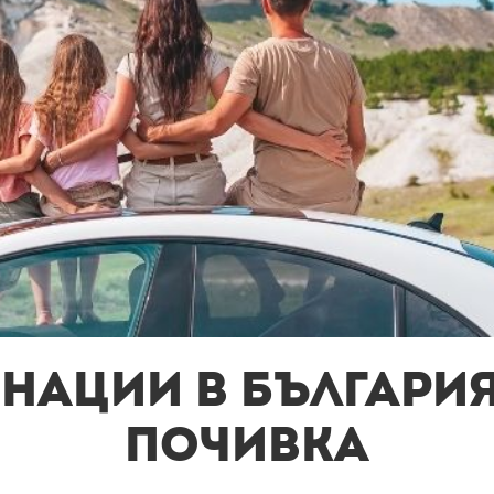
инации в Българи
почивка