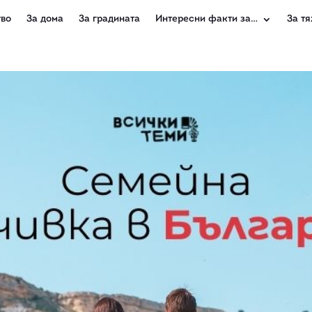
во
За дома
За градината
Интересни факти за…
За тя