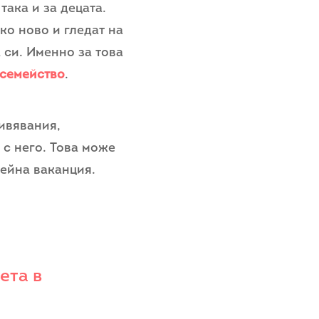
така и за децата.
ко ново и гледат на
 си. Именно за това
семейство
.
ивявания,
с него. Това може
мейна ваканция.
ета в