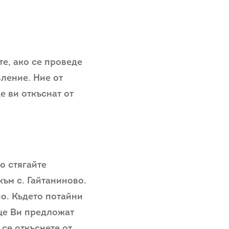
те, ако се проведе
вление. Ние от
е ви откъснат от
о стягайте
ъм с. Гайтаниново.
но. Където потайни
ще Ви предложат
се откъснете от