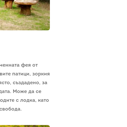
аменната фея от
вите патици, зоркия
сто, създадено, за
дата. Може да се
одите с лодка, като
 свобода.