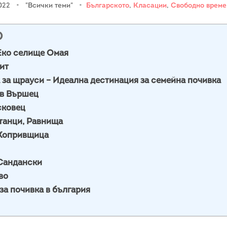
2022
•
"Всички теми"
•
Българското
,
Класации
,
Свободно време
О
Еко селище Омая
ит
 за щрауси – Идеална дестинация за семейна почивка
ъв Вършец
сковец
 танци, Равнища
 Копривщица
 Сандански
во
за почивка в българия