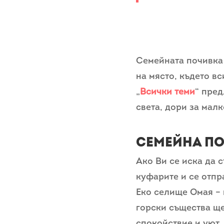
Семейната почивка 
на място, където в
„
Всички теми
“ пред
света, дори за малк
Семейна по
Ако Ви се иска да 
куфарите и се отпр
Еко селище Омая – 
горски същества ще
спокойствие и уют.