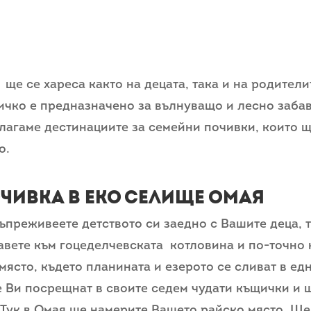
ще се хареса както на децата, така и на родители
сичко е предназначено за вълнуващо и лесно заба
лагаме дестинациите за семейни почивки, които щ
о.
чивка в Еко селище Омая
съпреживеете детството си заедно с Вашите деца, т
авете към гоцеделчевската котловина и по-точно к
място, където планината и езерото се сливат в ед
 Ви посрещнат в своите седем чудати къщички и 
 Тук в Омая ще намерите Вашето райско място. Ще 