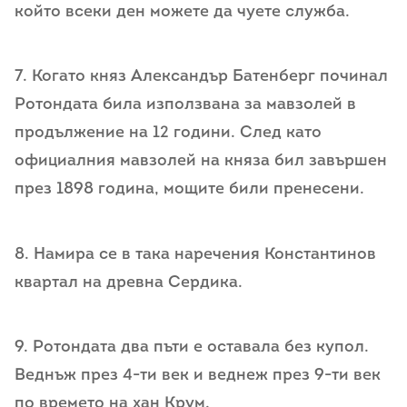
който всеки ден можете да чуете служба.
7. Когато княз Александър Батенберг починал
Ротондата била използвана за мавзолей в
продължение на 12 години. След като
официалния мавзолей на княза бил завършен
през 1898 година, мощите били пренесени.
8. Намира се в така наречения Константинов
квартал на древна Сердика.
9. Ротондата два пъти е оставала без купол.
Веднъж през 4-ти век и веднеж през 9-ти век
по времето на хан Крум.