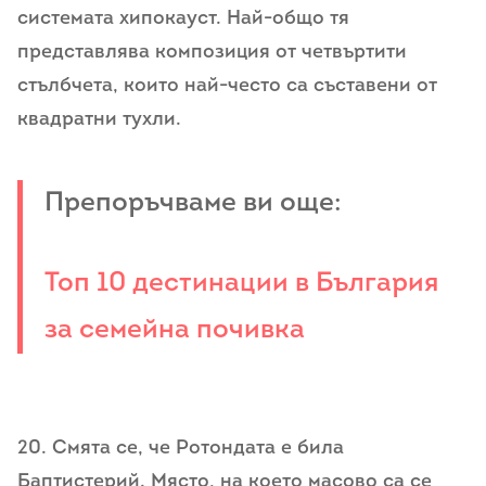
системата хипокауст. Най-общо тя
представлява композиция от четвъртити
стълбчета, които най-често са съставени от
квадратни тухли.
Препоръчваме ви още:
Топ 10 дестинации в България
за семейна почивка
20. Смята се, че Ротондата е била
Баптистерий. Място, на което масово са се