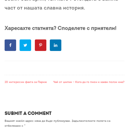
част от нашата славна история.
Харесахте статията? Споделете с приятели!
20 интересни факта за Париж
Чай от шипки – Кога да го пием и какви ползи има?
Submit a Comment
Вашият имейл адрес няма да бъде публикуван.
Задължителните полета са
отбелязани с
*