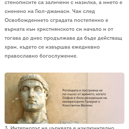
стенописите са заличени с мазилка, а името е
сменено на Гюл-джамаси. Чак след
Освобождението сградата постепенно е
върната към християнското си начало и от
тогава до днес продължава да бъде действащ
храм, където се извършва ежедневно
православно богослужение.
3. Интериорът на църквата е изключително