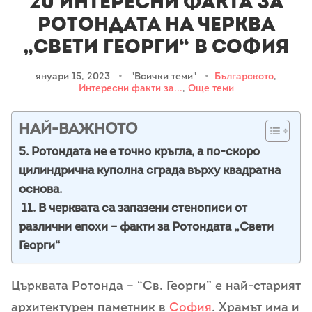
20 Интересни факта за
Ротондата на черква
„Свети Георги“ в София
януари 15, 2023
•
"Всички теми"
•
Българското
,
Интересни факти за...
,
Още теми
НАЙ-ВАЖНОТО
5. Ротондата не е точно кръгла, а по-скоро
цилиндрична куполна сграда върху квадратна
основа.
11. В черквата са запазени стенописи от
различни епохи – факти за Ротондата „Свети
Георги“
Църквата Ротонда – “Св. Георги” е най-старият
архитектурен паметник в
София
. Храмът има и