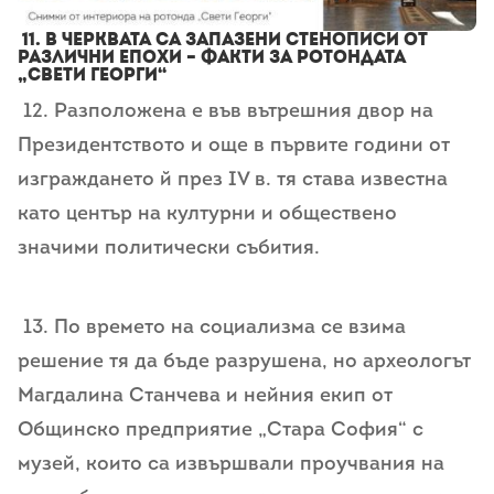
11. В черквата са запазени стенописи от
различни епохи – факти за Ротондата
„Свети Георги“
12. Разположена е във вътрешния двор на
Президентството и още в първите години от
изграждането й през IV в. тя става известна
като център на културни и обществено
значими политически събития.
13. По времето на социализма се взима
решение тя да бъде разрушена, но археологът
Магдалина Станчева и нейния екип от
Общинско предприятие „Стара София“ с
музей, които са извършвали проучвания на