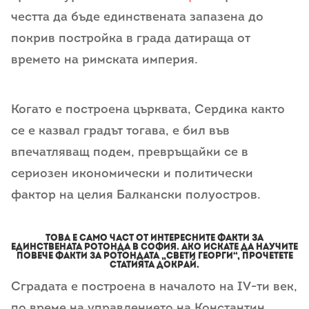
честта да бъде единствената запазена до
покрив постройка в града датираща от
времето на римската империя.
Когато е построена църквата, Сердика както
се е казвал градът тогава, е бил във
впечатляващ подем, превръщайки се в
сериозен икономически и политически
фактор на целия Балкански полуостров.
Това е само част от интересните факти за
единствената ротонда в София. Ако искате да научите
повече факти за Ротондата „Свети Георги“, прочетете
статията докрай.
Сградата е построена в началото на IV-ти век,
по време на управлението на Константин