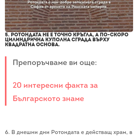
5. Ротондата не е точно кръгла, а по-скоро
цилиндрична куполна сграда върху
квадратна основа.
Препоръчваме ви още:
20 интересни факта за
Българското знаме
6. В днешни дни Ротондата е действащ храм, в