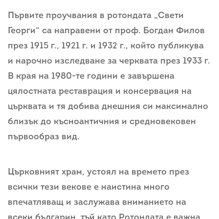
Първите проучвания в ротондата „Свети
Георги“ са направени от проф. Богдан Филов
през 1915 г., 1921 г. и 1932 г., който публикува
и нарочно изследване за черквата през 1933 г.
В края на 1980-те години е завършена
цялостната реставрация и консервация на
църквата и тя добива днешния си максимално
близък до късноантичния и средновековен
първообраз вид.
Църковният храм, устоял на времето през
всички тези векове е наистина много
впечатляващ и заслужава вниманието на
всеки българин, тъй като Ротондата е важна