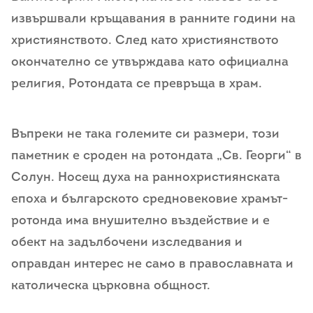
извършвали кръщавания в ранните години на
християнството. След като християнството
окончателно се утвърждава като официална
религия, Ротондата се превръща в храм.
Въпреки не така големите си размери, този
паметник е сроден на ротондата „Св. Георги“ в
Солун. Носещ духа на раннохристиянската
епоха и българското средновековие храмът-
ротонда има внушително въздействие и е
обект на задълбочени изследвания и
оправдан интерес не само в православната и
католическа църковна общност.