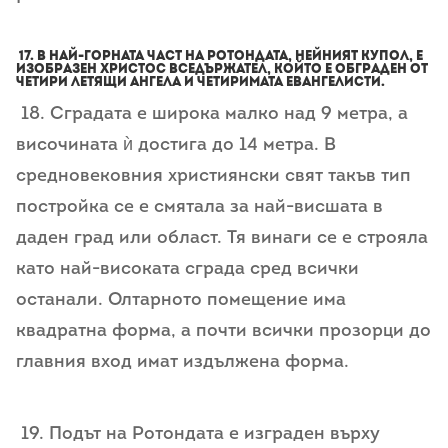
17. В най-горната част на Ротондата, нейният купол, е
изобразен Христос Вседържател, който е обграден от
четири летящи ангела и четиримата евангелисти.
18. Сградата е широка малко над 9 метра, а
височината ѝ достига до 14 метра. В
средновековния християнски свят такъв тип
постройка се е смятала за най-висшата в
даден град или област. Тя винаги се е строяла
като най-високата сграда сред всички
останали. Олтарното помещение има
квадратна форма, а почти всички прозорци до
главния вход имат издължена форма.
19. Подът на Ротондата е изграден върху