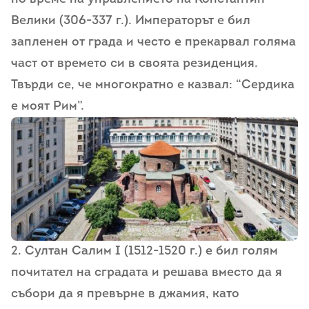
Велики (306-337 г.). Императорът е бил
запленен от града и често е прекарвал голяма
част от времето си в своята резиденция.
Твърди се, че многократно е казвал: “Сердика
е моят Рим”.
2. Султан Салим I (1512-1520 г.) е бил голям
почитател на сградата и решава вместо да я
събори да я превърне в джамия, като