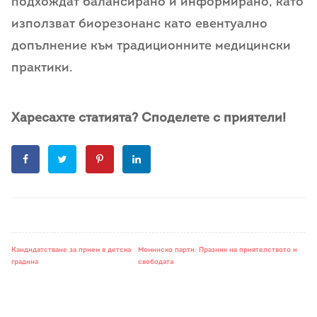
подхождат балансирано и информирано, като
използват биорезонанс като евентуално
допълнение към традиционните медицински
практики.
Харесахте статията? Споделете с приятели!
Кандидатстване за прием в детска
Моминско парти: Празник на приятелството и
градина
свободата