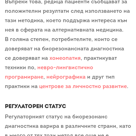
Въпреки това, редица пациенти съобщават за
положителни резултати след използването на
тази методика, което поддържа интереса към
нея в сферата на алтернативната медицина.
В голяма степен, потребителите, които се
доверяват на биорезонансната диагностика
се доверяват на
хомеопатия
, практикуват
техники по,
невро-лингвистично
програмиране
,
нейрографика
и друг тип
практики на
центрове за личностно развитие
.
Регулаторен статус
Регулаторният статус на биорезонанс
диагностика варира в различните страни, като
в много от тях този метод все още не е