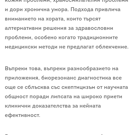
кожни проблеми, храносмилателни проблеми
и дори хронична умора. Подхода привлича
вниманието на хората, които търсят
алтернативни решения за здравословни
проблеми, особено когато традиционните
медицински методи не предлагат облекчение.
Въпреки това, въпреки разнообразието на
приложения, биорезонанс диагностика все
още се сблъсква със скептицизъм от научната
общност поради липсата на широко приети
клинични доказателства за нейната
ефективност.