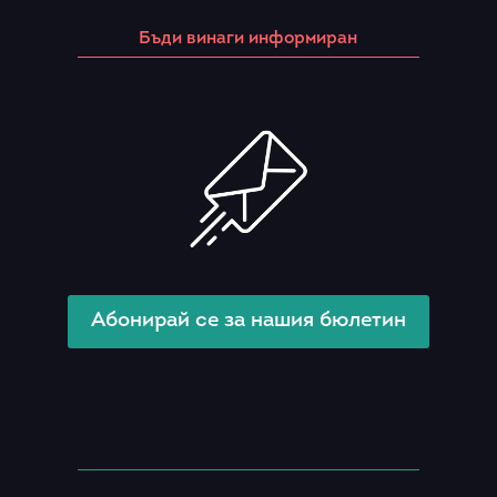
Бъди винаги информиран
Абонирай се за нашия бюлетин