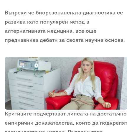
Въпреки че биорезонансната диагностика се
развива като популярен метод в
алтернативната медицина, все още
предизвиква дебати за своята научна основа.
Критиците подчертават липсата на достатъчно
емпирични доказателства, които да подкрепят