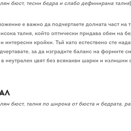
олям бюст, тесни бедра и слабо дефинирана талия
ложение е важно да подчертаете долната част на т
висока талия, който оптически придава обем на бе
и интересни кройки. Тъй като естествено сте нада
одчертавате, за да изградите баланс на формите си
 в неутрален цвят без всякакви шарки и излишни 
вал
олям бюст, талия по широка от бюста и бедрата, р