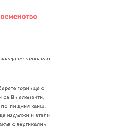
 семейство
ряваща се талия към
зберете горнище с
 са Ви елементи,
а по-пищния ханш.
 ще издължи и втали
такъв с вертикални