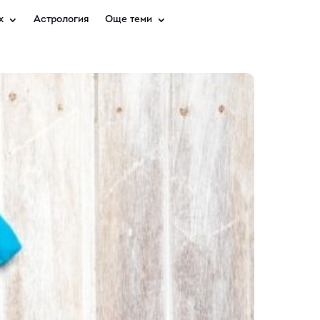
х
Астрология
Още теми