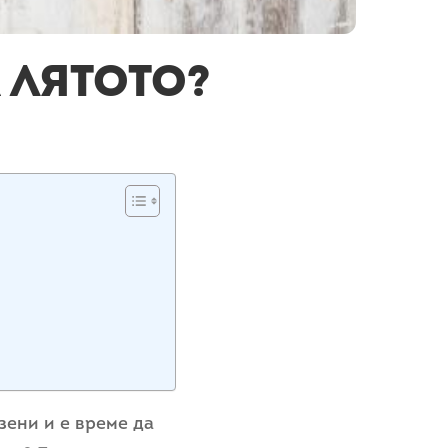
 лятото?
зени и е време да