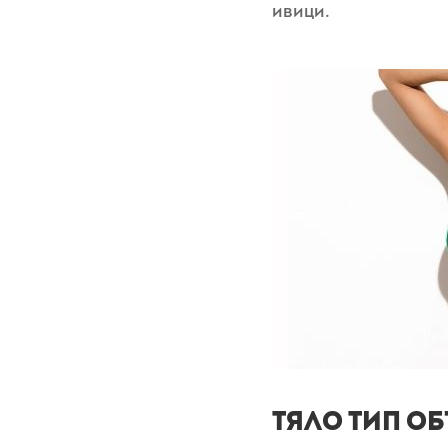
ивици.
Тяло тип о