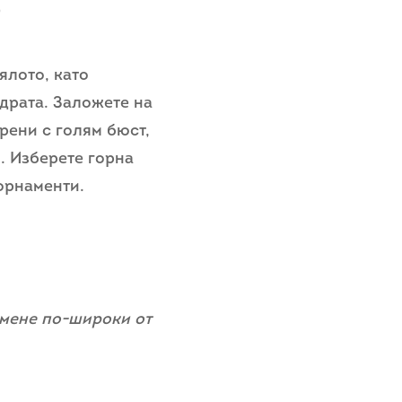
)
ялото, като
драта. Заложете на
рени с голям бюст,
. Изберете горна
орнаменти.
амене по-широки от