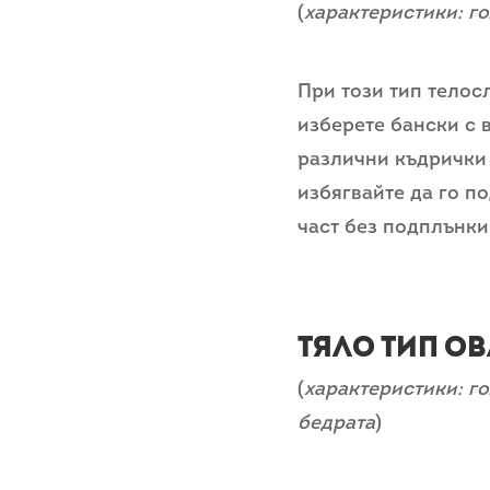
(
характеристики: г
При този тип телос
изберете бански с 
различни къдрички 
избягвайте да го п
част без подплънки
Тяло тип о
(
характеристики: г
бедрата
)