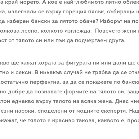
ка край морето. А кое е най-любимото лятно обле
жа, излегнали се върху горещия пясък, събиращи
да изберем бански за лятото обаче? Изборът на п
толкова лесно, колкото изглежда. Повечето жени 
ст от тялото си или пък да подчертаем друга.
кво ще кажат хората за фигурата ни или дали ще 
но и секси. В никакъв случай не трябва да се отка
 достатъчно перфектна, за да се покажете по банс
но добре да познавате формите на тялото си, защ
стои еднакво върху тялото на всяка жена. Днес ни
езни насоки, споделени от модните експерти. Над
кажат, че тялото е красиво такова, каквото е, пр