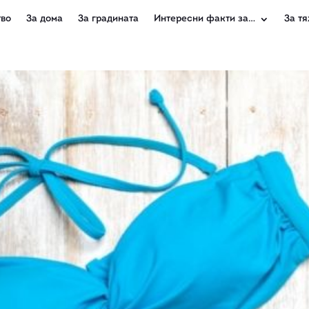
во
За дома
За градината
Интересни факти за…
За тя