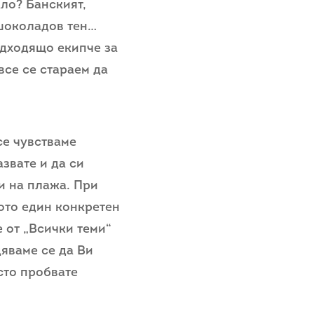
кло? Банският,
 шоколадов тен…
одходящо екипче за
все се стараем да
се чувстваме
звате и да си
ки на плажа. При
ото един конкретен
е от „Всички теми“
яваме се да Ви
осто пробвате