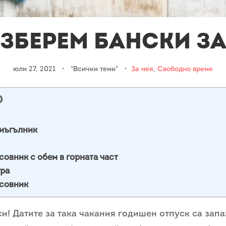
изберем бански за
юли 27, 2021
•
"Всички теми"
•
За нея
,
Свободно време
О
риъгълник
совник с обем в горната част
ура
асовник
си! Датите за така чакания годишен отпуск са запа