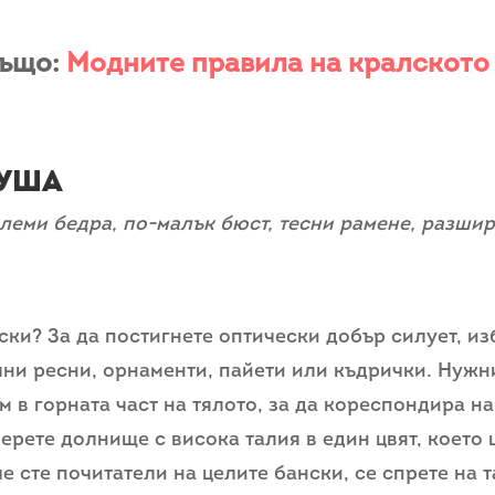
също:
Модните правила на кралското
руша
олеми бедра, по-малък бюст, тесни рамене, разши
ски? За да постигнете оптически добър силует, и
ни ресни, орнаменти, пайети или къдрички. Нужни
м в горната част на тялото, за да кореспондира н
берете долнище с висока талия в един цвят, което
че сте почитатели на целите бански, се спрете на 