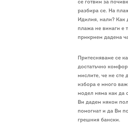
се готвим за почив
разбира се. На пла
Идилия, нали? Как 
плажа не винаги е 
прикрием дадена ча
Притесняваме се ка
достатъчно комфорт
мислите, че не сте
избора е много важ
модел няма как да 
Ви дадем някои пол
помогнат и да Ви по
грешния бански.