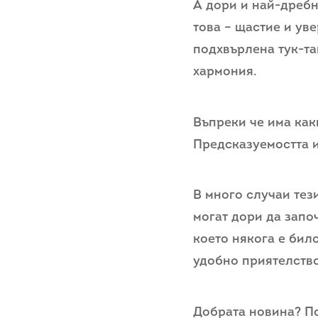
А дори и най-дребн
това – щастие и ув
подхвърлена тук-та
хармония.
Въпреки че има как
Предсказуемостта и
В много случаи тез
могат дори да запо
което някога е бил
удобно приятелство
Добрата новина? По