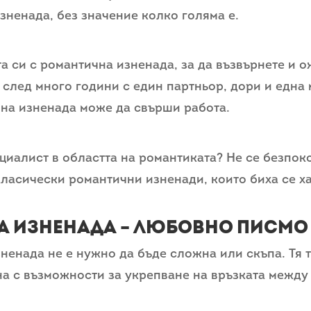
зненада, без значение колко голяма е.
а си с романтична изненада, за да възвърнете и о
 след много години с един партньор, дори и една
чна изненада може да свърши работа.
циалист в областта на романтиката? Не се безпоко
ласически романтични изненади, които биха се ха
а изненада – любовно писмо
ненада не е нужно да бъде сложна или скъпа. Тя т
на с възможности за укрепване на връзката между