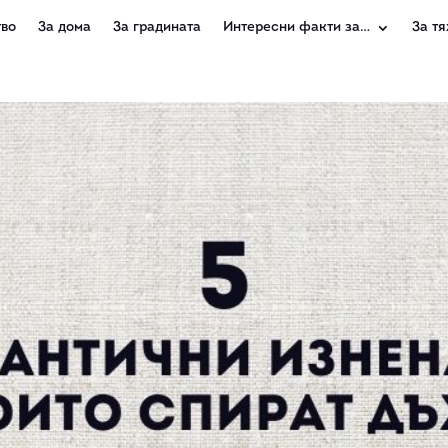
во
За дома
За градината
Интересни факти за…
За тя