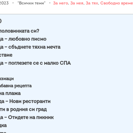
 2023
•
"Всички теми"
•
За него
,
За нея
,
За тях
,
Свободно време
О
половинката си?
да – любовно писмо
а – сбъднете тяхна мечта
ствие
а – поглезете се с малко СПА
изиаци
абавна рецепта
на плажа
а – Нови ресторанти
ти в родния си град
а – Отидете на пикник
дка