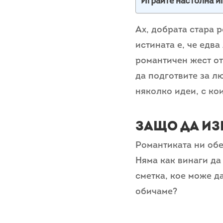
Играйте настолна и
Ах, добрата стара р
истината е, че едв
романтичен жест от
да подготвите за л
няколко идеи, с ко
Защо да из
Романтиката ни обе
Няма как винаги да
сметка, кое може д
обичаме?