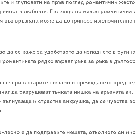
ите и глуповати на пръв поглед романтични жест
ереност в любовта. Ето защо по някоя романтична
м във връзката може да допринесе изключително 
во да се каже за удобството да изпаднете в рутина
 романтиката рядко вървят ръка за ръка в дългос
и вечери в старите пижами и преяждането пред те
чнат да разрушават тънката нишка на връзката ви.
о вълнуваща и страстна вихрушка, да се чувства в
.
-лесно е да подправите нещата, отколкото си ми