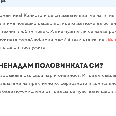
гра.
омантика! Колкото и да си даваме вид, че на тя не
а ли има човешко същество, което да може да оста
 техния любим човек. А вие чудите ли се каква р
юбимата жена/любимия мъж? В тази статия на „
Вси
ито да си послужите.
ненадам половинката си?
зоръжава със своя чар и омайност. И това е съвсе
 залагаме на практичното, сериозното и „смислено
а бъде по-смислено от това да се чувстваме щастл