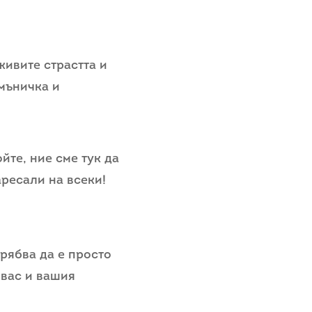
живите страстта и
 мъничка и
йте, ние сме тук да
ресали на всеки!
рябва да е просто
 вас и вашия