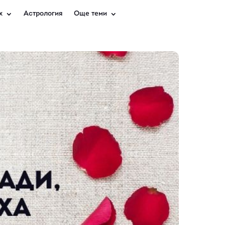
х
Астрология
Още теми