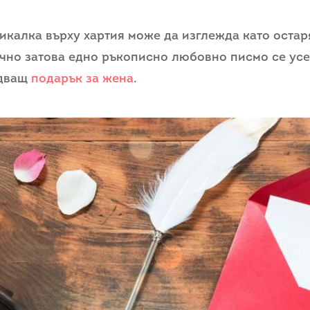
икалка върху хартия може да изглежда като остар
очно затова едно ръкописно любовно писмо се ус
адващ
подарък за жена
.