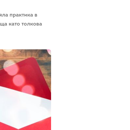
яла практика в
еща като толкова