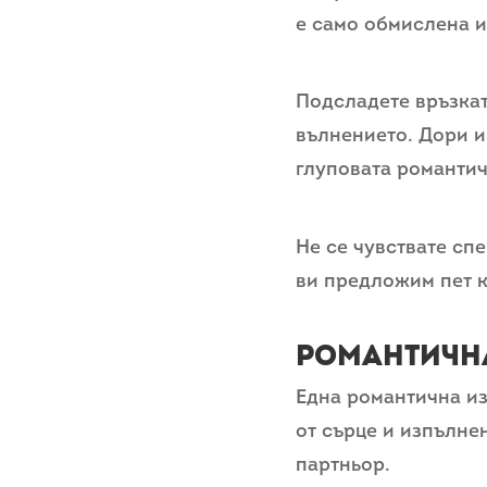
е само обмислена и
Подсладете връзкат
вълнението. Дори и
глуповата романти
Не се чувствате спе
ви предложим пет к
Романтичн
Една романтична из
от сърце и изпълне
партньор.