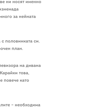
ове ни носят именно
 изненада
много за нейната
 с половинката си.
рочен план.
левизора на дивана
 Карайки това,
се повече като
слите – необходима