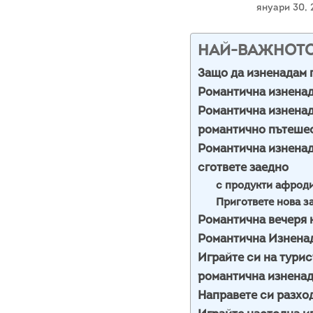
януари 30,
НАЙ-ВАЖНОТ
Защо да изненадам 
Романтична изнена
Романтична изненад
романтично пътеше
Романтична изненад
сгответе заедно
с продукти афрод
Пригответе нова з
Романтична вечеря 
Романтична Изненад
Играйте си на турис
романтична изненад
Направете си разхо