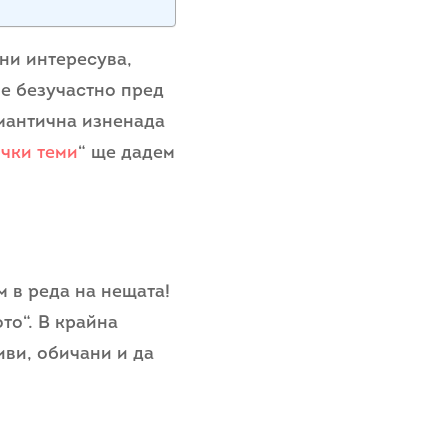
 ни интересува,
не безучастно пред
омантична изненада
чки теми
“ ще дадем
м в реда на нещата!
то“. В крайна
иви, обичани и да