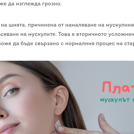
оже да изглежда грозно.
на шията, причинена от намаляване на мускулния 
ъсяване на мускулите. Това е вторичното усложне
може да бъде свързано с нормалния процес на ста