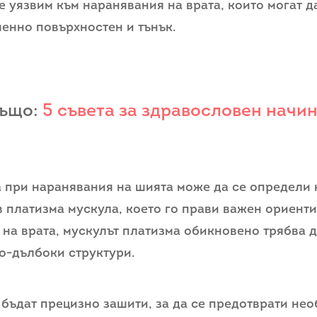
 уязвим към наранявания на врата, които могат д
менно повърхностен и тънък.
също:
5 съвета за здравословен начин
при наранявания на шията може да се определи к
 платизма мускула, което го прави важен ориенти
на врата, мускулът платизма обикновено трябва д
по-дълбоки структури.
 бъдат прецизно зашити, за да се предотврати н