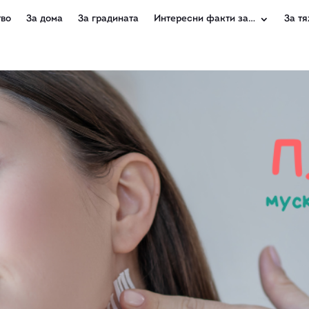
во
За дома
За градината
Интересни факти за…
За тя