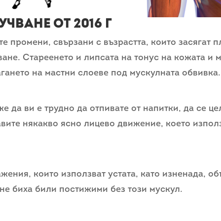
чване от 2016 г
е промени, свързани с възрастта, които засягат п
ване. Стареенето и липсата на тонус на кожата и 
гането на мастни слоеве под мускулната обвивка.
е да ви е трудно да отпивате от напитки, да се це
вите някакво ясно лицево движение, което използ
жения, които използват устата, като изненада, о
не биха били постижими без този мускул.