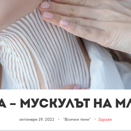
 – мускулът на 
октомври 19, 2022
•
"Всички теми"
•
Здраве