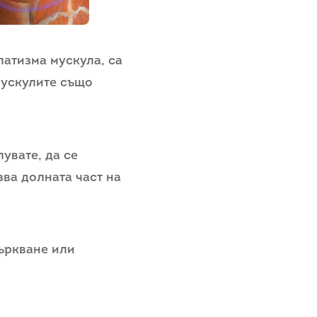
латизма мускула, са
мускулите също
лувате, да се
ва долната част на
бъркване или