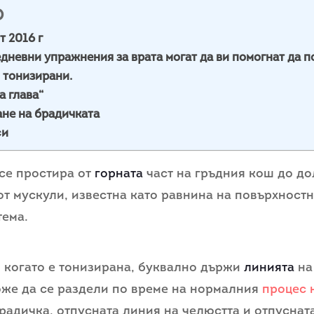
О
т 2016 г
дневни упражнения за врата могат да ви помогнат да 
 тонизирани.
 глава“
ане на брадичката
си
се простира от
горната
част на гръдния кош до до
 от мускули, известна като равнина на повърхност
тема.
, когато е тонизирана, буквално държи
линията
на
оже да се раздели по време на нормалния
процес 
радичка, отпусната линия на челюстта и отпуснат