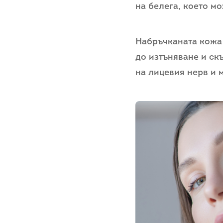
на белега, което м
Набръчканата кожа 
до изтъняване и ск
на лицевия нерв и 