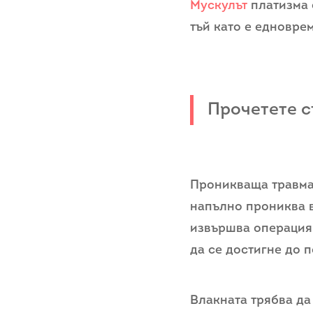
Мускулът
платизма е
тъй като е едновре
Прочетете 
Проникваща травма 
напълно прониква в
извършва операция 
да се достигне до 
Влакната трябва да