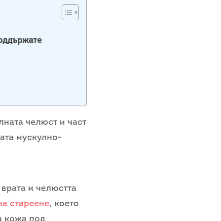
поддържате
лната челюст и част
ната мускулно-
 врата и челюстта
на стареене
, което
а кожа под