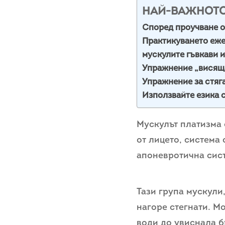
НАЙ-ВАЖНОТ
Според проучване о
Практикуването еже
мускулите гъвкави и
Упражнение „висяща
Упражнение за стяг
Използвайте езика 
Мускулът платизма 
от лицето, система
апоневротична сис
Тази група мускули
нагоре стегнати. М
води до увиснала б