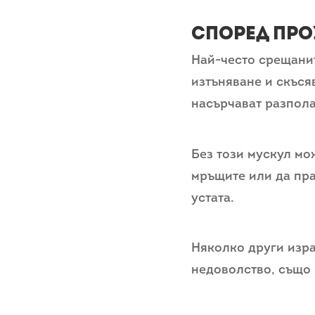
Според проу
Най-често срещанит
изтъняване и скъся
насърчават разпола
Без този мускул мож
мръщите или да пра
устата.
Няколко други изра
недоволство, също 