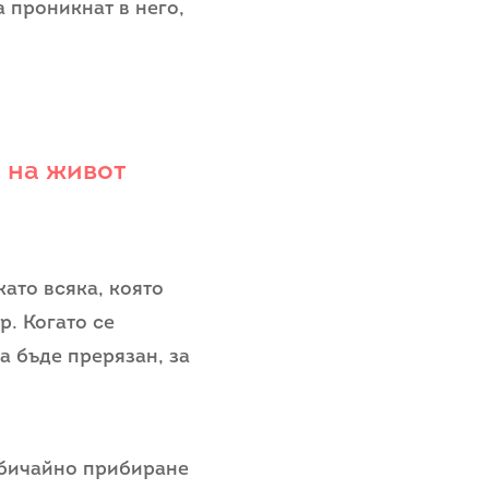
а проникнат в него,
 на живот
ато всяка, която
р. Когато се
а бъде прерязан, за
еобичайно прибиране