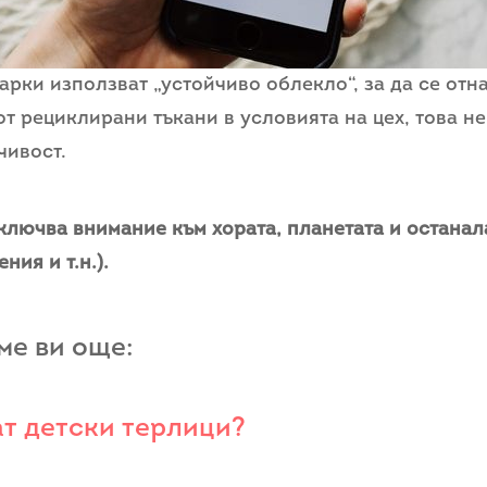
арки използват „устойчиво облекло“, за да се отн
от рециклирани тъкани в условията на цех, това не
чивост.
ключва внимание към хората, планетата и останал
ния и т.н.).
е ви още:
ат детски терлици?