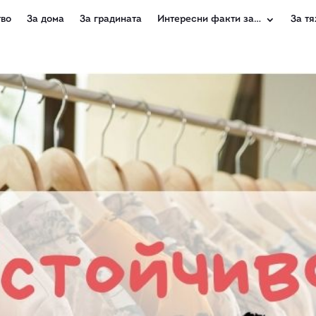
во
За дома
За градината
Интересни факти за…
За тя