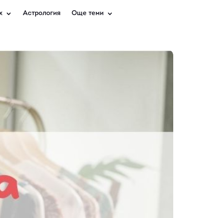
х
Астрология
Още теми