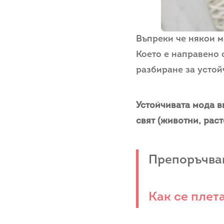
Въпреки че някои м
Което е направено 
разбиране за устой
Устойчивата мода в
свят (животни, расте
Препоръчвам
Как се плет