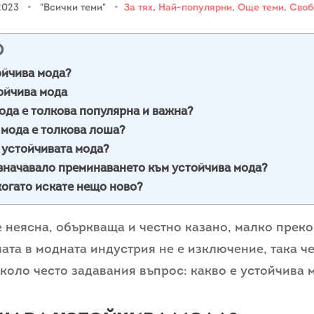
 2023
•
"Всички теми"
•
За тях
,
Най-популярни
,
Още теми
,
Своб
О
ойчива мода?
ойчива мода
ода е толкова популярна и важна?
 мода е толкова лоша?
 устойчивата мода?
означавало преминаването към устойчива мода?
когато искате нещо ново?
е неясна, объркваща и честно казано, малко прек
мата в модната индустрия не е изключение, така че
коло често задавания въпрос: какво е устойчива 