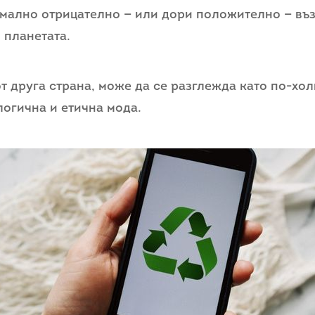
мално отрицателно — или дори положително — въ
 планетата.
от друга страна, може да се разглежда като по-хо
логична и етична мода.