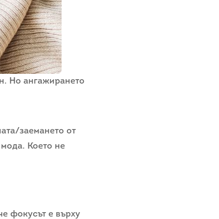
н. Но ангажирането
ната/заемането от
 мода. Което не
че фокусът е върху