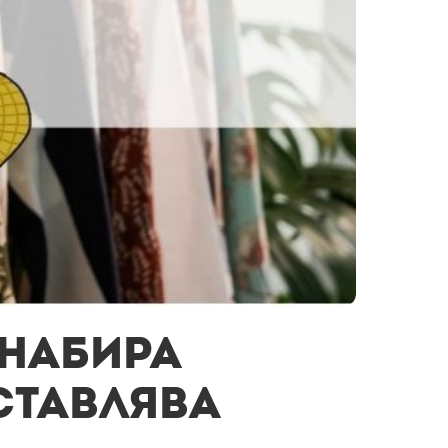
 набира
ставлява