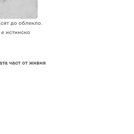
асят до облекло.
 е истинско
ата част от живия