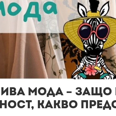
ива мода – Защо
ност, какво пред