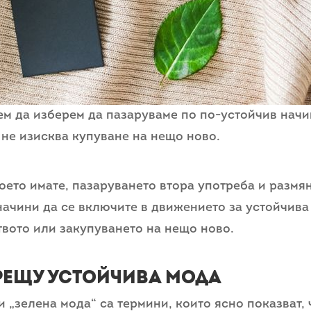
м да изберем да пазаруваме по по-устойчив начи
 не изисква купуване на нещо ново.
което имате, пазаруването втора употреба и размя
начини да се включите в движението за устойчива
вото или закупуването на нещо ново.
рещу устойчива мода
и „зелена мода“ са термини, които ясно показват, 