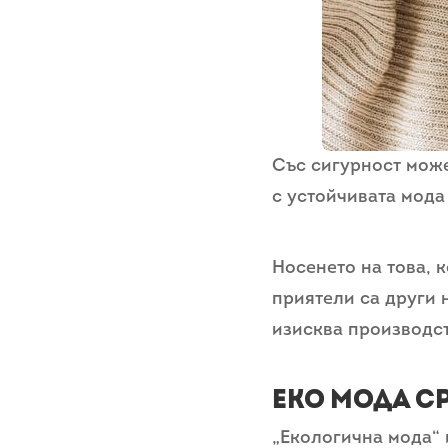
Със сигурност може
с устойчивата мода
Носенето на това, 
приятели са други 
изисква производст
Еко мода с
„Екологична мода“ 