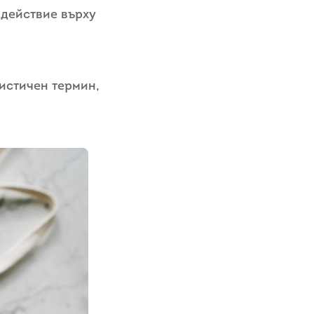
здействие върху
листичен термин,