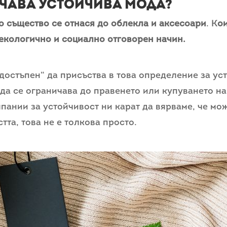
чава устойчива мода?
о същество се отнася до облекла и аксесоари
.
К
о
екологично и социално отговорен начин.
достъпен“ да присъства в това определение за уст
 да се ограничава до правенето или купуването н
пании за устойчивост ни карат да вярваме, че мо
тта, това не е толкова просто.