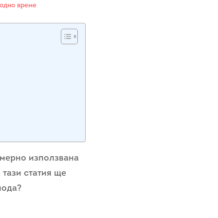
одно време
омерно използвана
 тази статия ще
мода?