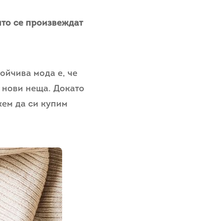
ито се произвеждат
ойчива мода е, че
а нови неща. Докато
жем да си купим