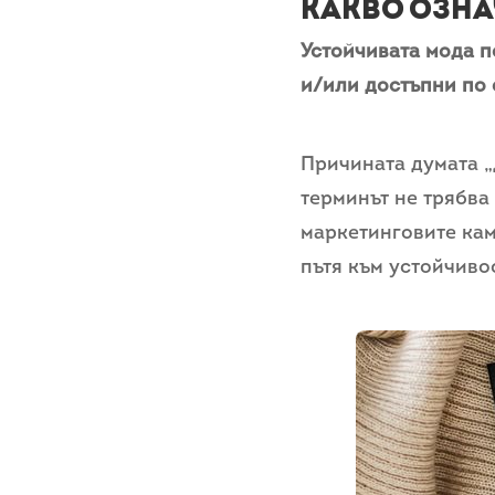
Какво озна
Устойчивата мода п
и/или достъпни по 
Причината думата „
терминът не трябва
маркетинговите кам
пътя към устойчивос