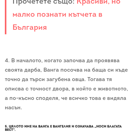
Прочетете също:
Красиви, но
малко познати кътчета в
България
4. В началото, когато започва да проявява
своята дарба, Ванга посочва на баща си къде
точно да търси загубена овца. Тогава тя
описва с точност двора, в който е животното,
а по-късно споделя, че всичко това е видяла
насън.
5. Цялото име на Ванга е Вангелия и означава „носи благата
вест“.