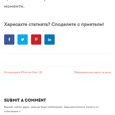
моменти.
бизнес консултации
Харесахте статията? Споделете с приятели!
Ретрограден Юпитер (Част II)
Образователни карти за деца
Submit a Comment
Вашият имейл адрес няма да бъде публикуван.
Задължителните полета са
отбелязани с
*