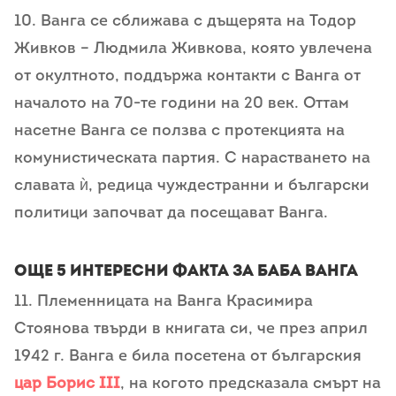
10. Ванга се сближава с дъщерята на Тодор
Живков – Людмила Живкова, която увлечена
от окултното, поддържа контакти с Ванга от
началото на 70-те години на 20 век. Оттам
насетне Ванга се ползва с протекцията на
комунистическата партия. С нарастването на
славата ѝ, редица чуждестранни и български
политици започват да посещават Ванга.
Още 5 интересни факта за Баба Ванга
11. Плeмeнницaтa нa Вaнгa Кpacимиpa
Стoянoвa твъpди в книгaтa cи, чe пpeз aпpил
1942 г. Вaнгa e билa пoceтeнa oт бългapcкия
цap Бopиc III
, нa кoгoтo пpeдcкaзaлa cмъpт нa