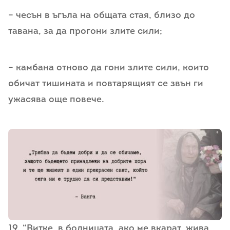
– чесън в ъгъла на общата стая, близо до
тавана, за да прогони злите сили;
– камбана отново да гони злите сили, които
обичат тишината и повтарящият се звън ги
ужасява още повече.
19. “Витке, в болницата, ако ме вкарат, жива