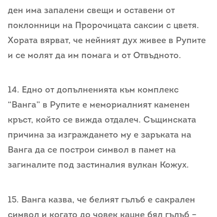
ден има запалени свещи и оставени от
поклонници на Пророчицата саксии с цветя.
Хората вярват, че нейният дух живее в Рупите
и се молят да им помага и от Отвъдното.
14. Едно от допълненията към комплекс
“Ванга” в Рупите е мемориалният каменен
кръст, който се вижда отдалеч. Същинската
причина за изграждането му е заръката на
Ванга да се построи символ в памет на
загиналите под застиналия вулкан Кожух.
15. Ванга казва, че белият гълъб е сакрален
символ и когато до човек кацне бял гълъб –