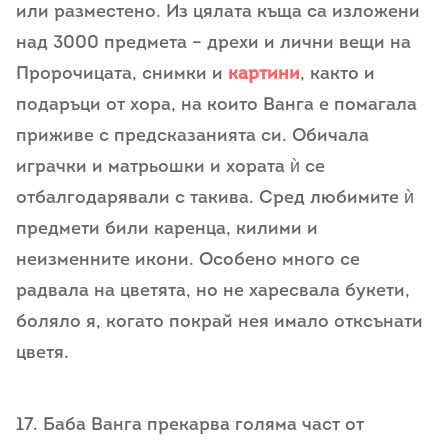
или разместено. Из цялата къща са изложени
над 3000 предмета – дрехи и лични вещи на
Пророчицата, снимки и
картини
, както и
подаръци от хора, на които Ванга е помагала
приживе с предсказанията си. Обичала
играчки и матрьошки и хората ѝ се
отбалгодарявали с такива. Сред любимите ѝ
предмети били каренца, килими и
неизменните икони. Особено много се
радвала на цветята, но не харесвала букети,
боляло я, когато покрай нея имало отксънати
цветя.
17. Баба Ванга прекарва голяма част от