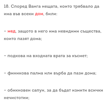
18. Според Ванга нещата, които трябвало да
има във всеки
дом
, били:
–
мед
, защото в него има невидими същества,
които пазят дома;
– подкова на входната врата за късмет;
– финикова палма или върба да пази дома;
– обикновен сапун, за да бъдат измити всички
нечистотии;