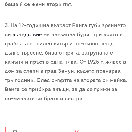
баща ѝ се жени втори път.
3. На 12-годишна възраст Ванга губи зрението
си
вследствие
на внезапна буря, при която е
грабната от силен вятър и по-късно, след
дълго търсене, бива открита, затрупана с
камъни и пръст в една нива. От 1925 г. живее в
дом за слепи в град Земун, където прекарва
три години. След смъртта на втората си майка,
Ванга се прибира вкъщи, за да се грижи за
по-малките си братя и сестри.