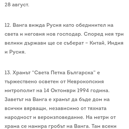
28 aвгycт.
12. Ванга вижда Русия като обединител на
света и неговия нов господар. Според нея три
велики държави ще се съберат – Китай, Индия
и Русия.
13. Храмът “Света Петка Българска” е
тържествено осветен от Неврокопския
митрополит на 14 Октомври 1994 година.
Заветът на Ванга е храмът да бъде дом на
всички вярващи, независимо от тяхната
народност и вероизповедание. На метри от
храма се намира гробът на Ванга. Там всеки