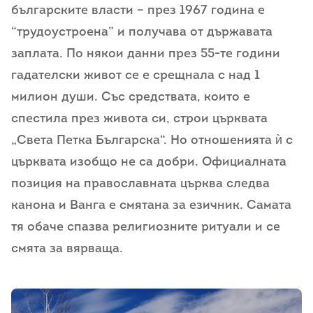
българските власти – през 1967 година е
“трудоустроена” и получава от държавата
заплата. По някои данни през 55-те години
гадателски живот се е срещнала с над 1
милион души. Със средствата, които е
спестила през живота си, строи църквата
„Света Петка Българска“. Но отношенията ѝ с
църквата изобщо не са добри. Официалната
позиция на православната църква следва
канона и Ванга е смятана за езичник. Самата
тя обаче спазва религиозните ритуали и се
смята за вярваща.