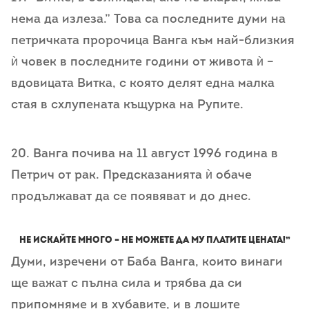
нема да излеза.” Това са последните думи на
петричката пророчица Ванга към най-близкия
ѝ човек в последните години от живота ѝ –
вдовицата Витка, с която делят една малка
стая в схлупената къщурка на Рупите.
20. Ванга почива на 11 август 1996 година в
Петрич от рак. Предсказанията ѝ обаче
продължават да се появяват и до днес.
Не искайте много – не можете да му платите цената!”
Думи, изречени от Баба Ванга, които винаги
ще важат с пълна сила и трябва да си
припомняме и в хубавите, и в лошите