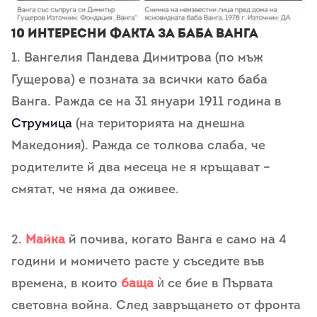
10 интересни факта за Баба Ванга
1. Вангелия Пандева Димитрова (по мъж
Гущерова) е позната за всички като баба
Ванга. Ражда се на 31 януари 1911 година в
Струмица
(на територията на днешна
Македония). Ражда се толкова слаба, че
родителите й два месеца не я кръщават –
смятат, че няма да оживее.
2.
Майка
й почива, когато Ванга е само на 4
години и момичето расте у съседите във
времена, в които
баща
ѝ се бие в Първата
световна война. След завръщането от фронта