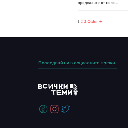
предпазите от него.…
1
2
3
Older →
Последвай ни в социалните мрежи