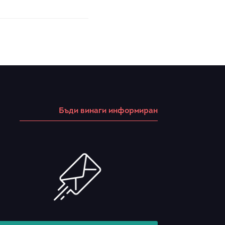
Бъди винаги информиран