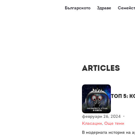
Българското
Здраве
Семейст
Articles
Топ 5: 
февруари 26, 2024
•
Класации
,
Още теми
В модерната история на а