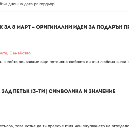
. Към днешна дата рекордьор…
 за 8 март – Оригинални идеи за подарък пре
рите
,
Семейство
та, в който показваме още по-силно любовта си към любима жена 
 зад петък 13-ти | Символика и значение
тълба, това котка да ти пресече пътя или счупването на огледало