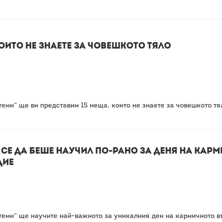
оито не знаете за човешкото тяло
 теми” ще ви представим 15 неща, които не знаете за човешкото т
 се да беше научил по-рано за деня на кар
дие
 теми” ще научите най-важното за уникалния ден на кармичното в