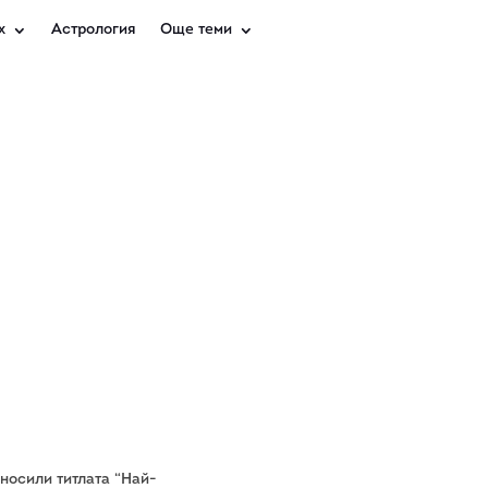
х
Астрология
Още теми
носили титлата “Най-