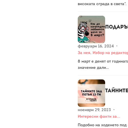
високата сграда в света”
Подарък
февруари 16, 2024
•
За нея
,
Избор на редакто
8 март е денят от година
значение дали…
Тайните
ноември 29, 2023
•
Интересни факти за...
Подобно на ходенето под с