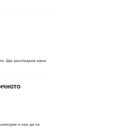
яло. Ще разгледаме едни
мичното
ъзмездие и как да се